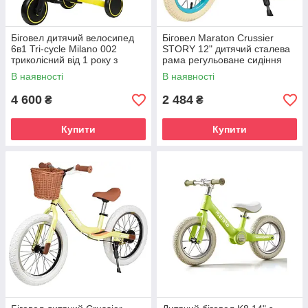
Біговел дитячий велосипед
Біговел Maraton Crussier
6в1 Tri-cycle Milano 002
STORY 12" дитячий сталева
триколісний від 1 року з
рама регульоване сидіння
батьківською ручкою козирок
балансувальний велосипед
В наявності
В наявності
гумові колеса сталевий
від 2 до 5 років
4 600
2 484
₴
₴
Купити
Купити