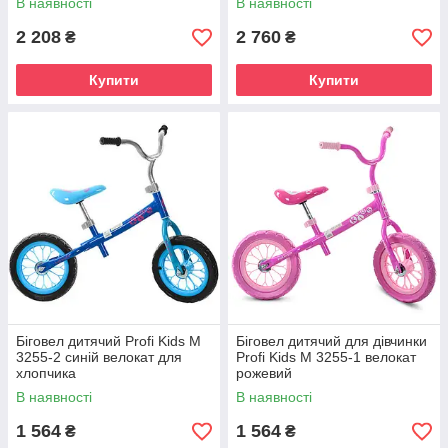
В наявності
В наявності
сидіння поворотне кермо
для навчання рівновазі
2 208
2 760
₴
₴
Купити
Купити
Біговел дитячий Profi Kids M
Біговел дитячий для дівчинки
3255-2 синій велокат для
Profi Kids M 3255-1 велокат
хлопчика
рожевий
В наявності
В наявності
1 564
1 564
₴
₴