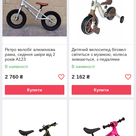
Ретро велобіг алюмінієва
Дитячий велосипед біговел
рама, сидіння шкіри від 2
світиться з музикою, колеса
років A123
знімаються, з педалями
HLL205
В наявності
В наявності
2 760
2 162
₴
₴
Купити
Купити