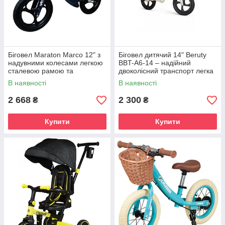
Біговел Maraton Marco 12" з
Біговел дитячий 14" Beruty
надувними колесами легкою
BBT-A6-14 – надійний
сталевою рамою та
двоколісний транспорт легка
регульованим сидінням для
пластикова рама підніжки
В наявності
В наявності
дітей від 2 років
гумові ручки від 3 років
2 668
2 300
₴
₴
Купити
Купити