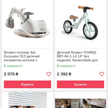
Біговел-толокар 4в1
Дитячий біговел YOANQI
Excavator 913 дитячий
BBT-A6-1-14 14" без
екскаватор-каталка з
педалей, балансбайк для
функціональним ковшем
дітей від 3 років
В наявності
В наявності
музичним кермом знімною
основою
2 070
2 392
₴
₴
Купити
Купити