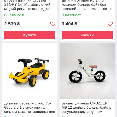
Біговел дитячий Crussier
Дитячий біговел K8 14" з
STORY 14" Maraton легкий і
кошиком баланс-байк без
міцний регульоване сидіння
педалей легка рама розвиток
та кермо надувні колеса для
рівноваги та координації для
В наявності
В наявності
дітей від 2 років
дітей 2-5 років
2 530
3 404
₴
₴
Купити
Купити
Дитячий біговел-толкар JS-
Біговел дитячий CRUZZER
6688 2 в 1 з музикою та
M9 12 дюймів баланс-байк із
світлом каталка-машинка для
регульованим сидінням і
дітей від 1 року комфортне
кермом легкий безпедальний