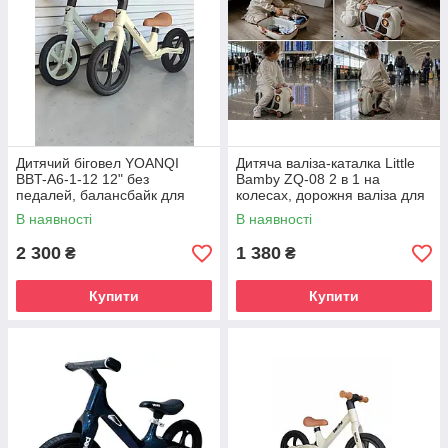
Дитячий біговел YOANQI
Дитяча валіза-каталка Little
BBT-A6-1-12 12" без
Bamby ZQ-08 2 в 1 на
педалей, балансбайк для
колесах, дорожня валіза для
дітей від 2 років
подорожей з підніжками та
В наявності
В наявності
ременем
2 300
1 380
₴
₴
Купити
Купити