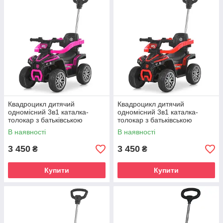
Квадроцикл дитячий
Квадроцикл дитячий
одномісний 3в1 каталка-
одномісний 3в1 каталка-
толокар з батьківською
толокар з батьківською
ручкою 2.4G р/к акумулятор
ручкою 2.4G р/к акумулятор
В наявності
В наявності
6V 4AH мотор 25W EVA-
6V 4AH мотор 25W EVA-
колеса
колеса
3 450
3 450
₴
₴
Купити
Купити