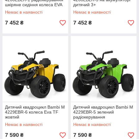
шкіряне сидіння колеса EVA
дитячий 3+
Немає в наявності
Немає в наявності
7 452
7 452
₴
₴
Дитячий квадроцикл Bambi M
Дитячий квадроцикл Bambi M
4229EBR-6 колеса Eva TF
4229EBR-5 зелений
жовтий
радіокерування
Немає в наявності
Немає в наявності
7 590
7 590
₴
₴