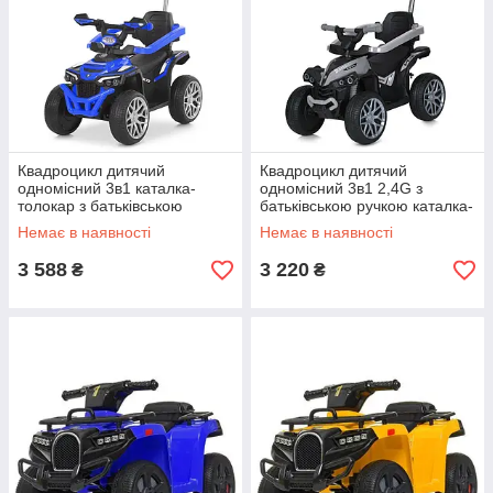
Квадроцикл дитячий
Квадроцикл дитячий
одномісний 3в1 каталка-
одномісний 3в1 2,4G з
толокар з батьківською
батьківською ручкою каталка-
ручкою 2,4G 1×6V 7AH
толокар 16V 4AH 135W EVA-
Немає в наявності
Немає в наявності
2×25W EVA-колеса шкіряне
колеса шкіряне сидіння
сидіння музика
музика світло
3 588
3 220
₴
₴