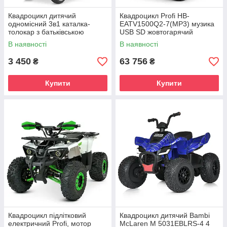
Квадроцикл дитячий
Квадроцикл Profi HB-
одномісний 3в1 каталка-
EATV1500Q2-7(MP3) музика
толокар з батьківською
USB SD жовтогарячий
ручкою 2.4G р/к акумулятор
В наявності
В наявності
6V 4AH мотор 25W EVA-
колеса
3 450
63 756
₴
₴
Купити
Купити
Квадроцикл підлітковий
Квадроцикл дитячий Bambi
електричний Profi, мотор
McLaren M 5031EBLRS-4 4