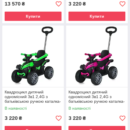
музика світло
13 570
3 220
₴
₴
Купити
Купити
Квадроцикл дитячий
Квадроцикл дитячий
одномісний 3в1 2,4G з
одномісний 3в1 2,4G з
батьківською ручкою каталка-
батьківською ручкою каталка-
толокар 16V 4AH 135W EVA-
толокар 16V 4AH 135W EVA-
В наявності
В наявності
колеса шкіряне сидіння
колеса шкіряне сидіння
музика світло
музика світло
3 220
3 220
₴
₴