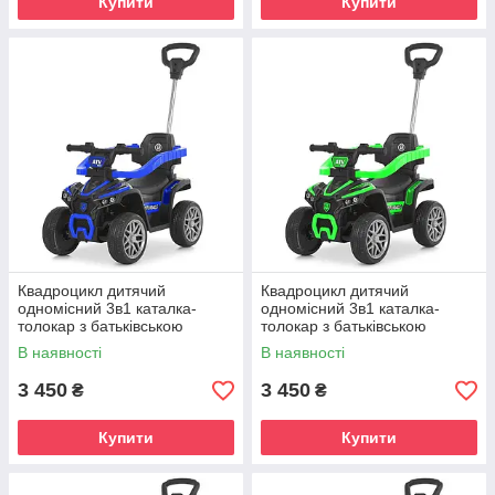
Купити
Купити
Квадроцикл дитячий
Квадроцикл дитячий
одномісний 3в1 каталка-
одномісний 3в1 каталка-
толокар з батьківською
толокар з батьківською
ручкою 2.4G р/к акумулятор
ручкою 2.4G р/к акумулятор
В наявності
В наявності
6V 4AH мотор 25W EVA-
6V 4AH мотор 25W EVA-
колеса
колеса
3 450
3 450
₴
₴
Купити
Купити