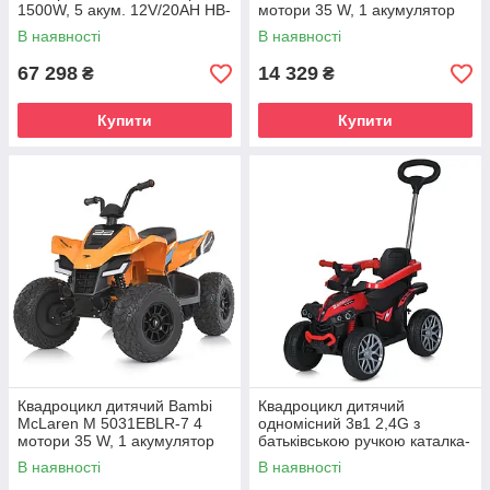
1500W, 5 акум. 12V/20AH HB-
мотори 35 W, 1 акумулятор
ATV1500H-5 (MP3) Зелений
12V10Ah
В наявності
В наявності
67 298
14 329
₴
₴
Купити
Купити
Квадроцикл дитячий Bambi
Квадроцикл дитячий
McLaren M 5031EBLR-7 4
одномісний 3в1 2,4G з
мотори 35 W, 1 акумулятор
батьківською ручкою каталка-
12V10Ah
толокар 16V 4AH 135W EVA-
В наявності
В наявності
колеса шкіряне сидіння