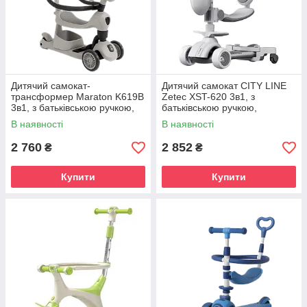
Дитячий самокат-
Дитячий самокат CITY LINE
трансформер Maraton K619B
Zetec XST-620 3в1, з
3в1, з батьківською ручкою,
батьківською ручкою,
захисним бортиком, сидінням
сидінням і трьома колесами
В наявності
В наявності
і козирком
2 760
2 852
₴
₴
Купити
Купити