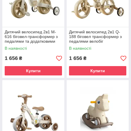
Дитячий велосипед 2в1 M-
Дитячий велосипед 2в1 Q-
616 біговел-трансформер з
188 біговел трансформер з
педалями та додатковими
педалями велобіг
колесами EVA легкий дитячий
двоколісний з додатковими
В наявності
В наявності
велобіг до 50 кг 2+ роки
колесами EVA колеса легкий
1 656
1 656
₴
₴
Купити
Купити