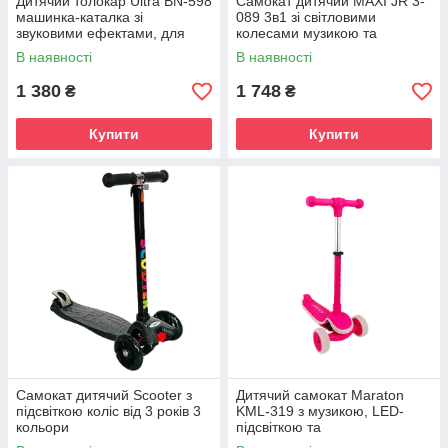
Дитячий толокар Ultra BN-598
Самокат дитячий MAXI JR 3-
машинка-каталка зі
089 3в1 зі світловими
звуковими ефектами, для
колесами музикою та
дітей від 1 року
підніжкою триколісний
В наявності
В наявності
металево-пластиковий
самокат із кермом
1 380
1 748
₴
₴
Купити
Купити
Самокат дитячий Scooter з
Дитячий самокат Maraton
підсвіткою коліс від 3 років 3
KML-319 з музикою, LED-
кольори
підсвіткою та
поліуретановими колесами, у