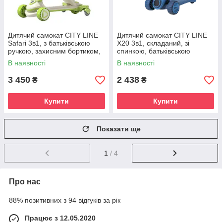
Дитячий самокат CITY LINE
Дитячий самокат CITY LINE
Safari 3в1, з батьківською
X20 3в1, складаний, зі
ручкою, захисним бортиком,
спинкою, батьківською
сидінням
ручкою та LED-підсвіткою, до
В наявності
В наявності
50 кг
3 450
2 438
₴
₴
Купити
Купити
Показати ще
1
/ 4
Про нас
88% позитивних з 94 відгуків за рік
Працює з 12.05.2020