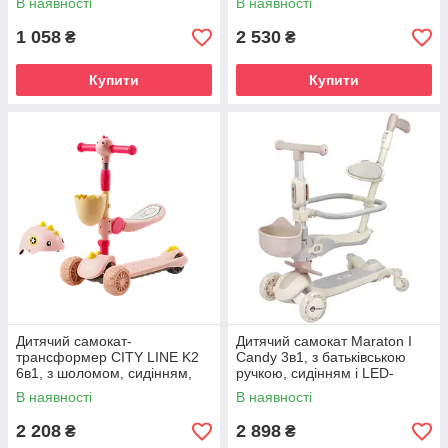
В наявності
В наявності
різних кольорах
1 058
2 530
₴
₴
Купити
Купити
Дитячий самокат-
Дитячий самокат Maraton I
трансформер CITY LINE K2
Candy 3в1, з батьківською
6в1, з шоломом, сидінням,
ручкою, сидінням і LED-
кошиком та світлом, до 40 кг
підсвіткою для дітей
В наявності
В наявності
2 208
2 898
₴
₴