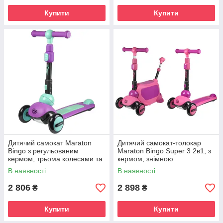
Купити
Купити
Дитячий самокат Maraton
Дитячий самокат-толокар
Bingo з регульованим
Maraton Bingo Super 3 2в1, з
кермом, трьома колесами та
кермом, знімною
світловою підсвіткою від 3
батьківською ручкою та
В наявності
В наявності
років
сидінням
2 806
2 898
₴
₴
Купити
Купити