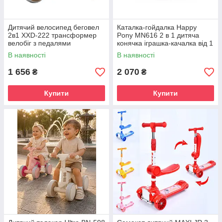
Дитячий велосипед беговел
Каталка-гойдалка Happy
2в1 XXD-222 трансформер
Pony MN616 2 в 1 дитяча
велобіг з педалями
конячка іграшка-качалка від 1
навчальний двоколісний з
року міцний пластик
В наявності
В наявності
додатковими колесами
навантаження до 20 кг
легкий
1 656
2 070
₴
₴
Купити
Купити