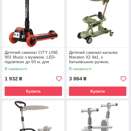
Дитячий самокат CITY LINE
Дитячий самокат-каталка
901 Music з музикою, LED-
Maraton X2 4в1, з
підсвіткою до 60 кг, для
батьківською ручкою,
хлопчиків і дівчаток
захисним бортиком,
В наявності
В наявності
капюшоном та сидінням
1 932
3 864
₴
₴
Купити
Купити