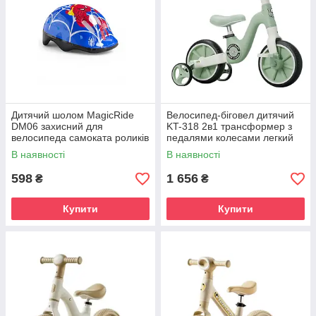
Дитячий шолом MagicRide
Велосипед-біговел дитячий
DM06 захисний для
KT-318 2в1 трансформер з
велосипеда самоката роликів
педалями колесами легкий
скейтборду легкий
безпечний росте разом з
В наявності
В наявності
ударостійкий з вентиляцією
дитиною для навчання їзді
598
1 656
₴
₴
Купити
Купити