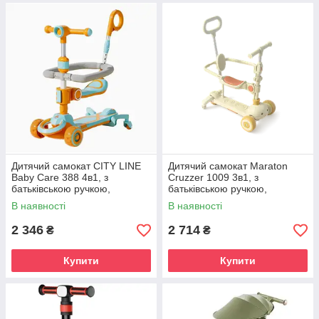
Дитячий самокат CITY LINE
Дитячий самокат Maraton
Baby Care 388 4в1, з
Cruzzer 1009 3в1, з
батьківською ручкою,
батьківською ручкою,
сидінням, LED-підсвіткою та
сидінням, захисним бортиком
В наявності
В наявності
кошиком
і підніжками
2 346
2 714
₴
₴
Купити
Купити