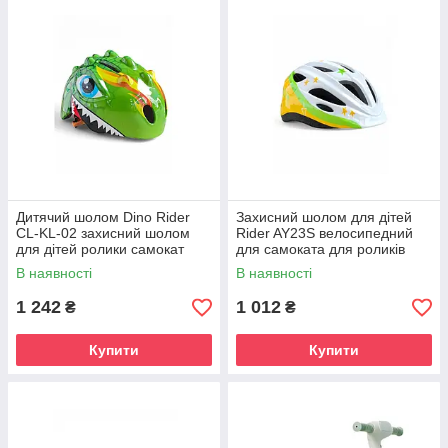
Дитячий шолом Dino Rider
Захисний шолом для дітей
CL-KL-02 захисний шолом
Rider AY23S велосипедний
для дітей ролики самокат
для самоката для роликів
скейтборд легкий міцний
для скейтборду легкий
В наявності
В наявності
ударостійкий регулювання
ударостійкий регулювання
розміру
розміру
1 242
1 012
₴
₴
Купити
Купити