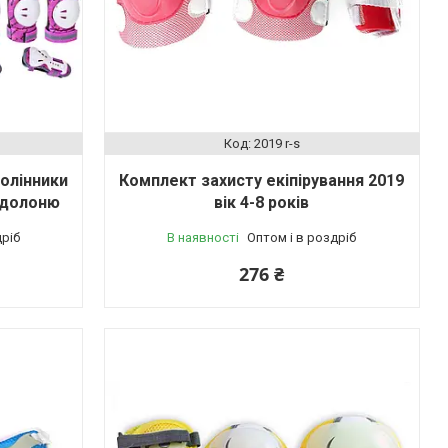
2019 r-s
колінники
Комплект захисту екіпірування 2019
а долоню
вік 4-8 років
дріб
В наявності
Оптом і в роздріб
276 ₴