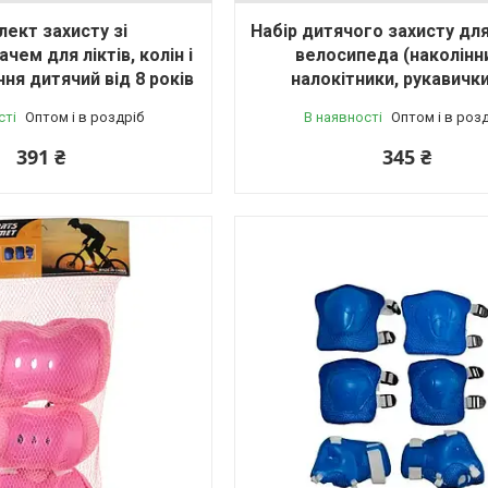
ект захисту зі
Набір дитячого захисту для
чем для ліктів, колін і
велосипеда (наколінн
ння дитячий від 8 років
налокітники, рукавички
сті
Оптом і в роздріб
В наявності
Оптом і в роз
391 ₴
345 ₴