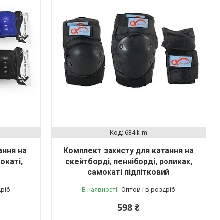
634 k-m
ання на
Комплект захисту для катання на
окаті,
скейтборді, пенніборді, роликах,
самокаті підлітковий
дріб
В наявності
Оптом і в роздріб
598 ₴