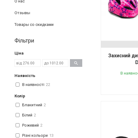
О нас
Отзывы
Товары со скидками
Фільтри
Ціна
Захисний д
D
В наявно
Наявність
В наявності
22
Колір
Блакитний
2
Білий
2
Рожевий
2
Різні кольори
13