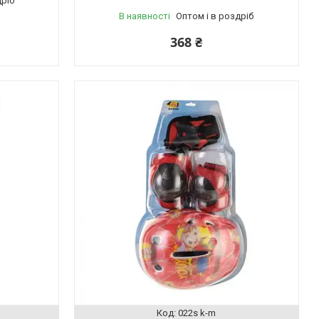
дріб
В наявності
Оптом і в роздріб
368 ₴
022s k-m