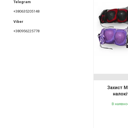
+380635205148
+380956225778
Захист M
налокі
В наявно