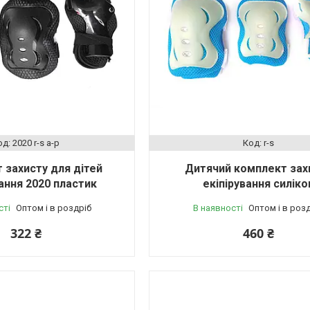
2020 r-s a-p
r-s
 захисту для дітей
Дитячий комплект зах
вання 2020 пластик
екіпірування силіко
сті
Оптом і в роздріб
В наявності
Оптом і в роз
322 ₴
460 ₴