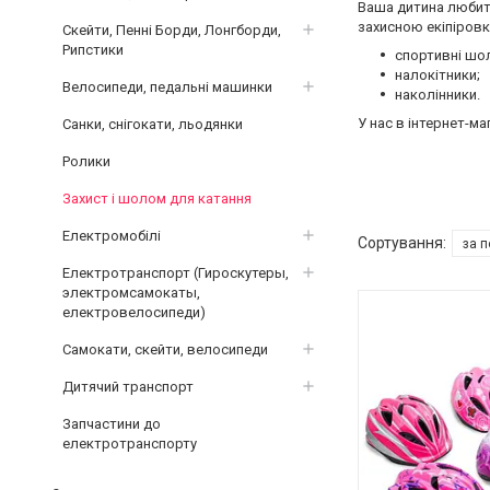
Ваша дитина любить
захисною екіпіровк
Скейти, Пенні Борди, Лонгборди,
Рипстики
спортивні шо
налокітники;
Велосипеди, педальні машинки
наколінники.
У нас в інтернет-ма
Санки, снігокати, льодянки
Ролики
Захист і шолом для катання
Електромобілі
Електротранспорт (Гироскутеры,
электромсамокаты,
електровелосипеди)
Самокати, скейти, велосипеди
Дитячий транспорт
Запчастини до
електротранспорту