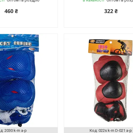
сті
Оптом і в роздріб
В наявності
Оптом і в роз
460 ₴
322 ₴
2030 k-m a-p
022s k-m D-021 a-p