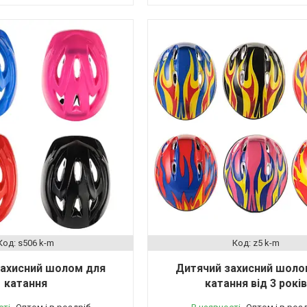
s506 k-m
z5 k-m
захисний шолом для
Дитячий захисний шоло
катання
катання від 3 років