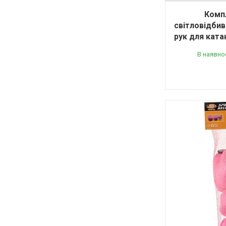
Компл
світловідбива
рук для ката
В наявно