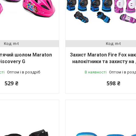
m-t
m-t
итячий шолом Maraton
Захист Maraton Fire Fox на
iscovery G
налокітники та захисту н
сті
Оптом і в роздріб
В наявності
Оптом і в роз
529 ₴
598 ₴