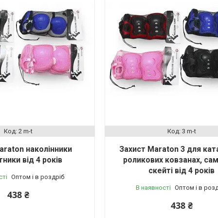
2 m-t
3 m-t
araton наколінники
Захист Maraton 3 для кат
тники від 4 років
роликових ковзанах, сам
скейті від 4 років
сті
Оптом і в роздріб
В наявності
Оптом і в роз
438 ₴
438 ₴