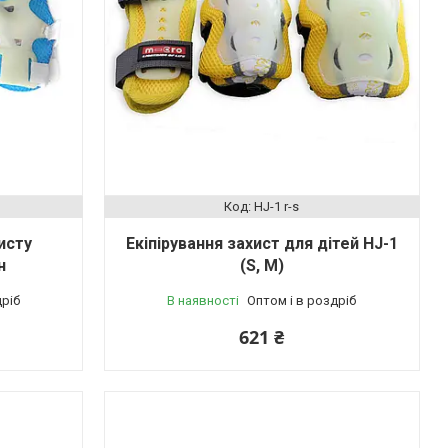
HJ-1 r-s
исту
Екіпірування захист для дітей HJ-1
н
(S, M)
дріб
В наявності
Оптом і в роздріб
621 ₴