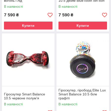
вогонь і лід
10.5 дюйм BlueTooth хіп-хоп
В наявності
В наявності
7 590
7 590
₴
₴
Купити
Купити
Гіроскутер, гіроборд Elite Lux
Гіроскутер Smart Balance
Smart Balance 10.5 біле
10.5 червоне полум'я
графіті
В наявності
В наявності