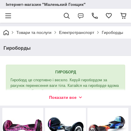
Інтернет-магазин "Маленький Гонщик"
Товари та послуги
Електротранспорт
Гироборды
Гироборды
ГИРОБОРД
Гироборд це спортивно і весело. Керуй гиробордом за
рахунок перенесення ваги тіла. Катайся на гироборде вдома
і на вулиці. Бери його з собою в сумці-перенесенні для
гироборда.
Показати все
Гироборды
— новинка последних лет, чей стремительный
взлет популярности можно сравнить со взрывом. Он стал
одним из самых желанных подарков, о которых мечтают
подростки, да и взрослые по достоинству оценили его