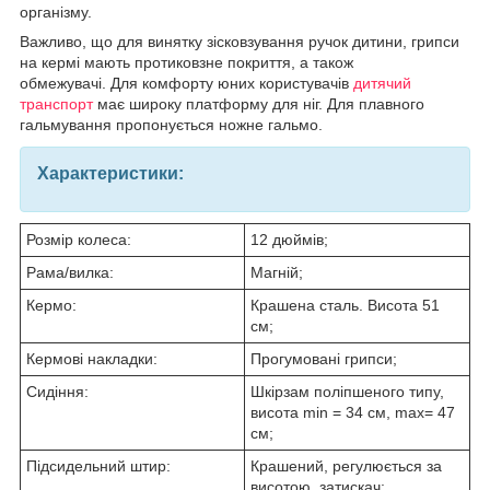
організму.
Важливо, що для винятку зісковзування ручок дитини, грипси
на кермі мають протиковзне покриття, а також
обмежувачі. Для комфорту юних користувачів
дитячий
транспорт
має широку платформу для ніг. Для плавного
гальмування пропонується ножне гальмо.
Характеристики:
Розмір колеса:
12 дюймів;
Рама/вилка:
Магній;
Кермо:
Крашена сталь. Висота 51
см;
Кермові накладки:
Прогумовані грипси;
Сидіння:
Шкірзам поліпшеного типу,
висота min = 34 см, max= 47
см;
Підсидельний штир:
Крашений, регулюється за
висотою, затискач: