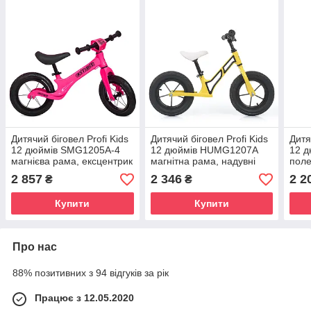
Дитячий біговел Profi Kids
Дитячий біговел Profi Kids
Дитя
12 дюймів SMG1205A-4
12 дюймів HUMG1207A
12 д
магнієва рама, ексцентрик
магнітна рама, надувні
поле
колеса
коле
2 857
2 346
2 2
₴
₴
Купити
Купити
Про нас
88% позитивних з 94 відгуків за рік
Працює з 12.05.2020