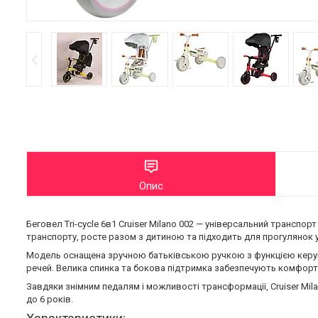
Опис
Беговел Tri-cycle 6в1 Cruiser Milano 002 — універсальний транспорт
транспорту, росте разом з дитиною та підходить для прогулянок у м
Модель оснащена зручною батьківською ручкою з функцією керув
речей. Велика спинка та бокова підтримка забезпечують комфорт,
Завдяки знімним педалям і можливості трансформації, Cruiser Mila
до 6 років.