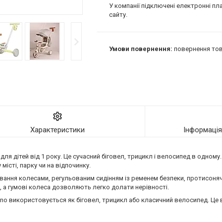
У компанії підключені електронні пл
сайту.
повернення тов
Характеристики
Інформаці
 для дітей від 1 року. Це сучасний біговел, трицикл і велосипед в одному.
істі, парку чи на відпочинку.
ання колесами, регульованим сидінням із ременем безпеки, протисоня
 а гумові колеса дозволяють легко долати нерівності.
no використовується як біговел, трицикл або класичний велосипед. Це ві