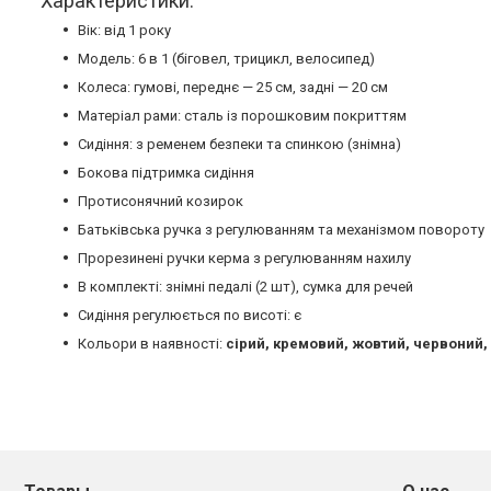
Характеристики:
Вік: від 1 року
Модель: 6 в 1 (біговел, трицикл, велосипед)
Колеса: гумові, переднє — 25 см, задні — 20 см
Матеріал рами: сталь із порошковим покриттям
Сидіння: з ременем безпеки та спинкою (знімна)
Бокова підтримка сидіння
Протисонячний козирок
Батьківська ручка з регулюванням та механізмом повороту
Прорезинені ручки керма з регулюванням нахилу
В комплекті: знімні педалі (2 шт), сумка для речей
Сидіння регулюється по висоті: є
Кольори в наявності:
сірий, кремовий, жовтий, червоний