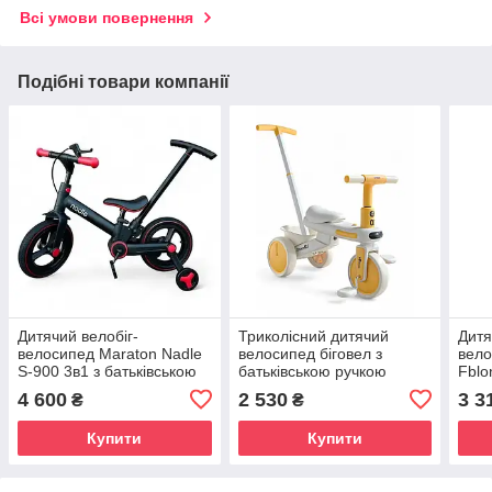
Всі умови повернення
Подібні товари компанії
Дитячий велобіг-
Триколісний дитячий
Дитя
велосипед Maraton Nadle
велосипед біговел з
вело
S-900 3в1 з батьківською
батьківською ручкою
Fblo
ручкою та педалями
Tricycle 01 KE5189
фаро
4 600
2 530
3 3
₴
₴
трансформер для малюків
музичний підсвітка легкий
3 ко
для навчання катанню
пластик від 1,5 року
Купити
Купити