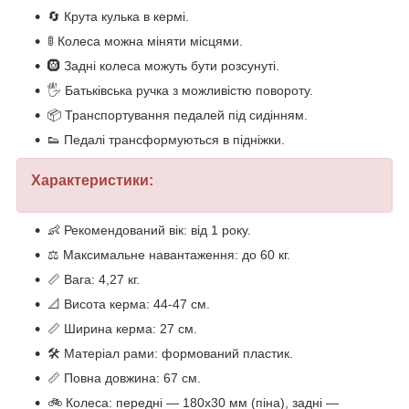
🔄 Крута кулька в кермі.
🚦 Колеса можна міняти місцями.
🛞 Задні колеса можуть бути розсунуті.
🖐️ Батьківська ручка з можливістю повороту.
📦 Транспортування педалей під сидінням.
👟 Педалі трансформуються в підніжки.
Характеристики:
👶 Рекомендований вік: від 1 року.
⚖️ Максимальне навантаження: до 60 кг.
📏 Вага: 4,27 кг.
📐 Висота керма: 44-47 см.
📏 Ширина керма: 27 см.
🛠️ Матеріал рами: формований пластик.
📏 Повна довжина: 67 см.
🚲 Колеса: передні — 180х30 мм (піна), задні —