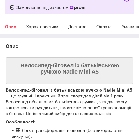
Замовлення під захистом
Опис
Характеристики
Доставка
Оплата
Умови п
Опис
Велосипед-біговел із батьківською
ручкою Nadle Mini A5
Велосипед-біговел із батьківською ручкою Nadle Mini A5
— це зручний і практичний транспорт для дітей від 1 року.
Велосипед обладнаний батьківською ручкою, яка дає змогу
контролювати рух дитини, і можливістю легкої трансформації
в біговел. Це ідеальний вибір для активних малюків.
Особливості:
🎛️ Легка трансформація в біговел (без використання
викрутки).