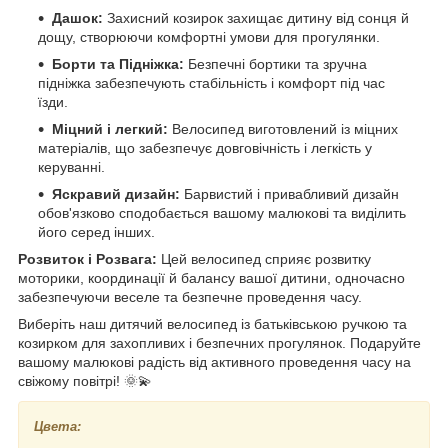
Дашок:
Захисний козирок захищає дитину від сонця й
дощу, створюючи комфортні умови для прогулянки.
Борти та Підніжка:
Безпечні бортики та зручна
підніжка забезпечують стабільність і комфорт під час
їзди.
Міцний і легкий:
Велосипед виготовлений із міцних
матеріалів, що забезпечує довговічність і легкість у
керуванні.
Яскравий дизайн:
Барвистий і привабливий дизайн
обов'язково сподобається вашому малюкові та виділить
його серед інших.
Розвиток і Розвага:
Цей велосипед сприяє розвитку
моторики, координації й балансу вашої дитини, одночасно
забезпечуючи веселе та безпечне проведення часу.
Виберіть наш дитячий велосипед із батьківською ручкою та
козирком для захопливих і безпечних прогулянок. Подаруйте
вашому малюкові радість від активного проведення часу на
свіжому повітрі! 🌞💫
Цвета: