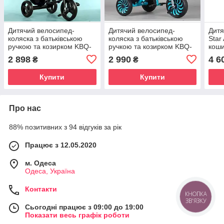
Дитячий велосипед-
Дитячий велосипед-
Дитя
коляска з батьківською
коляска з батьківською
Star
ручкою та козирком KBQ-
ручкою та козирком KBQ-
коши
985 поворотне сидіння,
8155 поворотне сидіння,
коле
2 898
2 990
4 6
₴
₴
світло, музика, 3 кольори
світло, музика, 3 кольори
наду
стал
Купити
Купити
Про нас
88% позитивних з 94 відгуків за рік
Працює з 12.05.2020
м. Одеса
Одеса, Україна
Контакти
КНОПКА
ЗВ'ЯЗКУ
Сьогодні працює з 09:00 до 19:00
Показати весь графік роботи