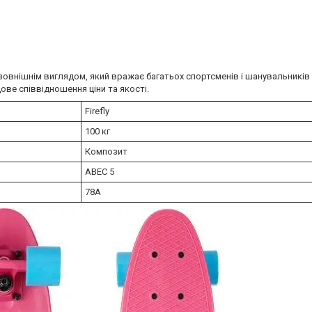
 зовнішнім виглядом, який вражає багатьох спортсменів і шанувальників
дове співвідношення ціни та якості.
Firefly
100 кг
Композит
АВЕС 5
78А