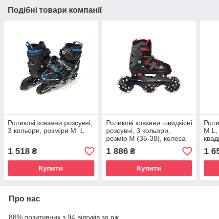
Подібні товари компанії
Роликові ковзани розсувні,
Роликові ковзани швидкісні
Роли
3 кольори, розміри M L
розсувні, 3 кольори,
M L,
розмір M (35-38), колеса
квад
світяться
1 518
1 886
1 6
₴
₴
Купити
Купити
Про нас
88% позитивних з 94 відгуків за рік