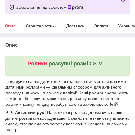
Замовлення під захистом
Опис
Характеристики
Доставка
Оплата
Умови п
Опис
Ролики
розсувні розмір S M L
Подаруйте вашій дитині яскраві та веселі моменти з нашими
дитячими роликами — ідеальним способом для активного
проведення часу на свіжому повітрі! Наші ролики пропонують
комфорт, безпеку та можливість розвитку навичок катання,
роблячи кожну поїздку незабутньою та захопливою. 🛼🌈
👦👧
Активний рух:
Наші дитячі ролики допоможуть вашій
дитині розвивати координацію, баланс і впевненість у власних
силах, створюючи атмосферу веселощів і радості на свіжому
повітрі.