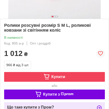
Ролики розсувні розмір S M L, роликові
ковзани зі світінням коліс
В наявності
Код: 805 a-p
Опт і роздріб
1 012
₴
966 ₴
від 3 шт.
Купити
або
Купити з
Що таке купити з Пром?