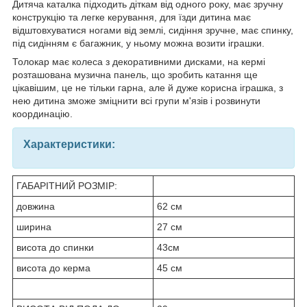
Дитяча каталка підходить діткам від одного року, має зручну
конструкцію та легке керування, для їзди дитина має
відштовхуватися ногами від землі, сидіння зручне, має спинку,
під сидінням є багажник, у ньому можна возити іграшки.
Толокар має колеса з декоративними дисками, на кермі
розташована музична панель, що зробить катання ще
цікавішим, це не тільки гарна, але й дуже корисна іграшка, з
нею дитина зможе зміцнити всі групи м'язів і розвинути
координацію.
Характеристики:
ГАБАРІТНИЙ РОЗМІР:
довжина
62 см
ширина
27 см
висота до спинки
43см
висота до керма
45 см