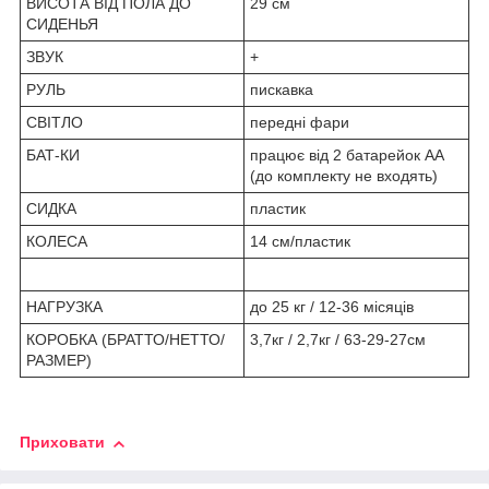
ВИСОТА ВІД ПОЛА ДО
29 см
СИДЕНЬЯ
ЗВУК
+
РУЛЬ
пискавка
СВІТЛО
передні фари
БАТ-КИ
працює від 2 батарейок АА
(до комплекту не входять)
СИДКА
пластик
КОЛЕСА
14 см/пластик
НАГРУЗКА
до 25 кг / 12-36 місяців
КОРОБКА (БРАТТО/НЕТТО/
3,7кг / 2,7кг / 63-29-27см
РАЗМЕР)
Приховати