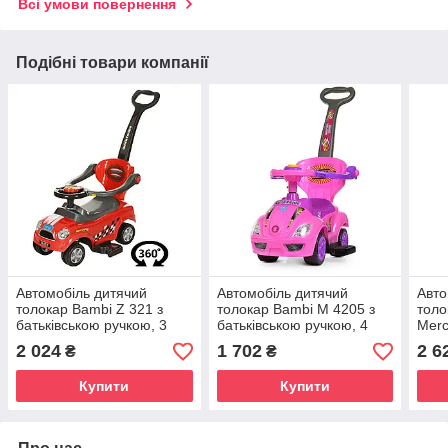
Всі умови повернення
Подібні товари компанії
Автомобіль дитячий
Автомобіль дитячий
Авто
толокар Bambi Z 321 з
толокар Bambi M 4205 з
толо
батьківською ручкою, 3
батьківською ручкою, 4
Merc
кольори, музика
кольори, музика, кермо-
2 024
1 702
2 6
₴
₴
пискавка,багажник
Купити
Купити