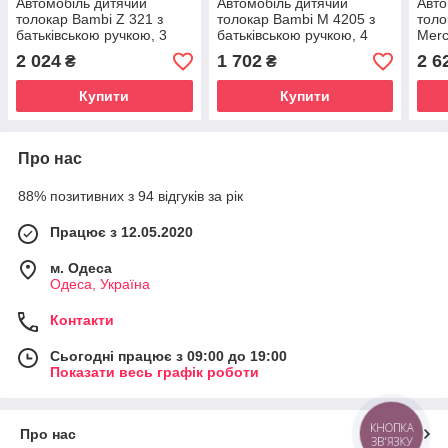
Автомобіль дитячий
Автомобіль дитячий
Авто
толокар Bambi Z 321 з
толокар Bambi M 4205 з
толо
батьківською ручкою, 3
батьківською ручкою, 4
Merc
кольори, музика
кольори, музика, кермо-
2 024
1 702
2 6
₴
₴
пискавка,багажник
Купити
Купити
Про нас
88% позитивних з 94 відгуків за рік
Працює з 12.05.2020
м. Одеса
Одеса, Україна
Контакти
Сьогодні працює з 09:00 до 19:00
Показати весь графік роботи
КНОПКА
Про нас
ЗВ'ЯЗКУ