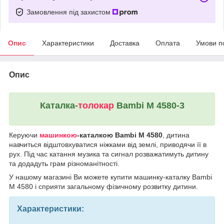
Замовлення під захистом
Опис
Характеристики
Доставка
Оплата
Умови п
Опис
Каталка-
толокар
Bambi M 4580-3
Керуючи
машинкою
-каталкою Bambi M 4580
, дитина
навчиться відштовхуватися ніжками від землі, приводячи її в
рух. Під час катання музика та сигнал розважатимуть дитину
та додадуть грам різноманітності.
У нашому магазині Ви можете купити машинку-каталку Bambi
M 4580 і сприяти загальному фізичному розвитку дитини.
Характеристики: