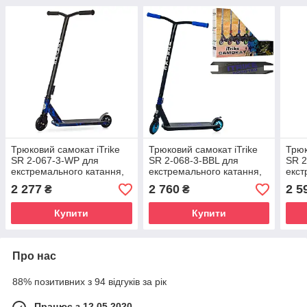
Трюковий самокат iTrike
Трюковий самокат iTrike
Трюк
SR 2-067-3-WP для
SR 2-068-3-BBL для
SR 2
екстремального катання,
екстремального катання,
екст
кермо 86 см, 3 кольори
кермо 89 см
сист
2 277
2 760
2 5
₴
₴
Купити
Купити
Про нас
88% позитивних з 94 відгуків за рік
Працює з 12.05.2020