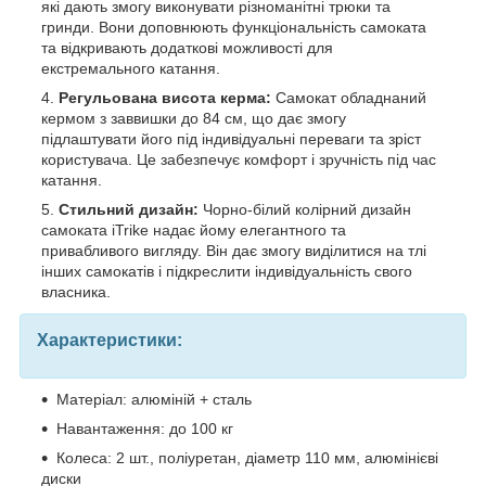
які дають змогу виконувати різноманітні трюки та
гринди. Вони доповнюють функціональність самоката
та відкривають додаткові можливості для
екстремального катання.
Регульована висота керма:
Самокат обладнаний
кермом з заввишки до 84 см, що дає змогу
підлаштувати його під індивідуальні переваги та зріст
користувача. Це забезпечує комфорт і зручність під час
катання.
Стильний дизайн:
Чорно-білий колірний дизайн
самоката iTrike надає йому елегантного та
привабливого вигляду. Він дає змогу виділитися на тлі
інших самокатів і підкреслити індивідуальність свого
власника.
Характеристики:
Матеріал: алюміній + сталь
Навантаження: до 100 кг
Колеса: 2 шт., поліуретан, діаметр 110 мм, алюмінієві
диски