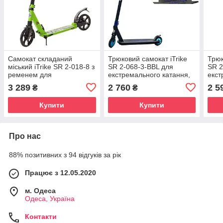
Самокат складаний
Трюковий самокат iTrike
Трюк
міський iTrike SR 2-018-8 з
SR 2-068-3-BBL для
SR 2
ременем для
екстремального катання,
екст
перенесення, 4 кольори
кермо 89 см
сист
3 289
2 760
2 5
₴
₴
Купити
Купити
Про нас
88% позитивних з 94 відгуків за рік
Працює з 12.05.2020
м. Одеса
Одеса, Україна
Контакти