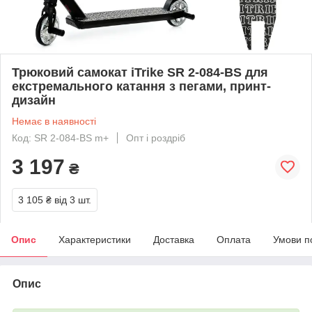
Трюковий самокат iTrike SR 2-084-BS для
екстремального катання з пегами, принт-
дизайн
Немає в наявності
Код: SR 2-084-BS m+
Опт і роздріб
3 197
₴
3 105 ₴
від 3 шт.
Опис
Характеристики
Доставка
Оплата
Умови п
Опис