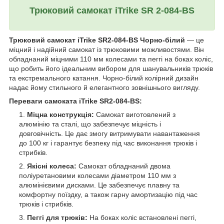
Трюковий самокат iTrike SR 2-084-BS
Трюковий самокат iTrike SR2-084-BS Чорно-білий
— це
міцний і надійний самокат із трюковими можливостями. Він
обладнаний міцними 110 мм колесами та пеггі на боках коліс,
що робить його ідеальним вибором для шанувальників трюків
та екстремального катання. Чорно-білий колірний дизайн
надає йому стильного й елегантного зовнішнього вигляду.
Переваги самоката iTrike SR2-084-BS:
Міцна конструкція:
Самокат виготовлений з
алюмінію та сталі, що забезпечує міцність і
довговічність. Це дає змогу витримувати навантаження
до 100 кг і гарантує безпеку під час виконання трюків і
стрибків.
Якісні колеса:
Самокат обладнаний двома
поліуретановими колесами діаметром 110 мм з
алюмінієвими дисками. Це забезпечує плавну та
комфортну поїздку, а також гарну амортизацію під час
трюків і стрибків.
Пеггі для трюків:
На боках коліс встановлені пеггі,