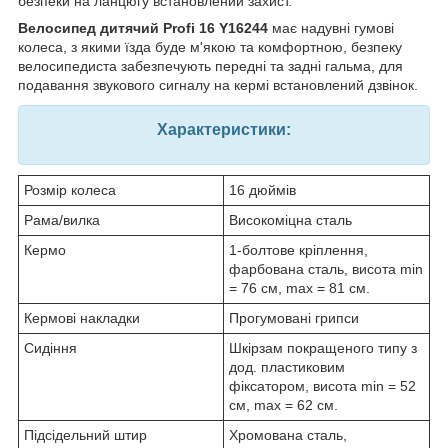
безпеки на ланцюгу встановлений захист.
Велосипед дитячий Profi 16 Y16244
має надувні гумові
колеса, з якими їзда буде м'якою та комфортною, безпеку
велосипедиста забезпечують передні та задні гальма, для
подавання звукового сигналу на кермі встановлений дзвінок.
Характеристики:
Розмір колеса
16 дюймів
Рама/вилка
Високоміцна сталь
Кермо
1-болтове кріплення,
фарбована сталь, висота min
= 76 см, max = 81 см.
Кермові накладки
Прогумовані грипси
Сидіння
Шкірзам покращеного типу з
дод. пластиковим
фіксатором, висота min = 52
см, max = 62 см.
Підсідельний штир
Хромована сталь,