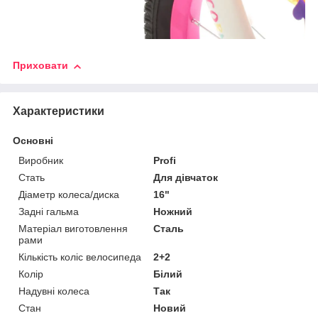
Приховати
Характеристики
Основні
Виробник
Profi
Стать
Для дівчаток
Діаметр колеса/диска
16"
Задні гальма
Ножний
Матеріал виготовлення
Сталь
рами
Кількість коліс велосипеда
2+2
Колір
Білий
Надувні колеса
Так
Стан
Новий