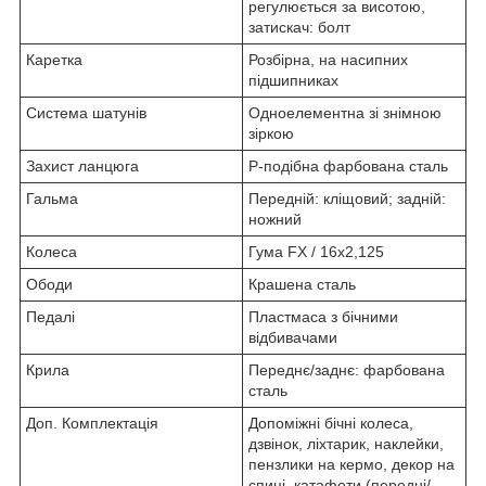
регулюється за висотою,
затискач: болт
Каретка
Розбірна, на насипних
підшипниках
Система шатунів
Одноелементна зі знімною
зіркою
Захист ланцюга
Р-подібна фарбована сталь
Гальма
Передній: кліщовий; задній:
ножний
Колеса
Гума FX / 16х2,125
Ободи
Крашена сталь
Педалі
Пластмаса з бічними
відбивачами
Крила
Переднє/заднє: фарбована
сталь
Доп. Комплектація
Допоміжні бічні колеса,
дзвінок, ліхтарик, наклейки,
пензлики на кермо, декор на
спиці, катафоти (передні/