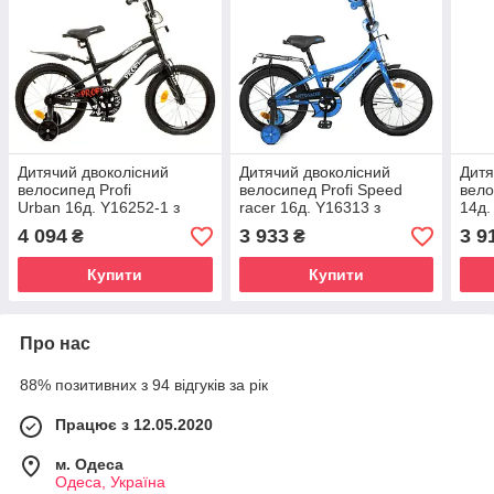
Дитячий двоколісний
Дитячий двоколісний
Дитя
велосипед Profi
велосипед Profi Speed
вело
Urban 16д. Y16252-1 з
racer 16д. Y16313 з
14д.
додатковими колесами,
додатковими колесами,
дода
4 094
3 933
3 9
₴
₴
ліхтарик, дзвінок
ліхтарик, дзвінок
Купити
Купити
Про нас
88% позитивних з 94 відгуків за рік
Працює з 12.05.2020
м. Одеса
Одеса, Україна