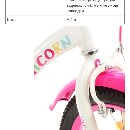
задні/колісні), м'які кермові
накладки
Вага
9,7 кг.