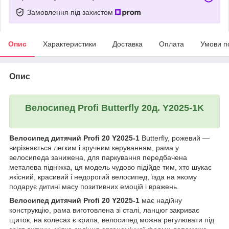
Замовлення під захистом
Опис
Характеристики
Доставка
Оплата
Умови п
Опис
Велосипед Profi Butterfly 20д. Y2025-1K
Велосипед дитячий Profi 20 Y2025-1
Butterfly, рожевий —
вирізняється легким і зручним керуванням, рама у
велосипеда занижена, для паркування передбачена
металева підніжка, ця модель чудово підійде тим, хто шукає
якісний, красивий і недорогий велосипед, їзда на якому
подарує дитині масу позитивних емоцій і вражень.
Велосипед дитячий Profi 20 Y2025-1
має надійну
конструкцію, рама виготовлена зі сталі, ланцюг закриває
щиток, на колесах є крила, велосипед можна регулювати під