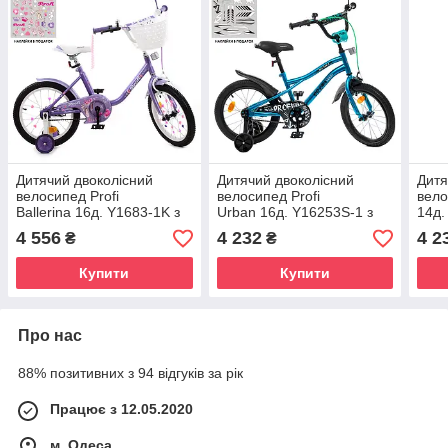
Дитячий двоколісний
Дитячий двоколісний
Дитя
велосипед Profi
велосипед Profi
вело
Ballerina 16д. Y1683-1K з
Urban 16д. Y16253S-1 з
14д.
додатковими колесами та
додатковими колесами,
дода
4 556
4 232
4 2
₴
₴
кошиком, бузковий
ліхтарик, дзвінок
кош
Купити
Купити
Про нас
88% позитивних з 94 відгуків за рік
Працює з 12.05.2020
м. Одеса