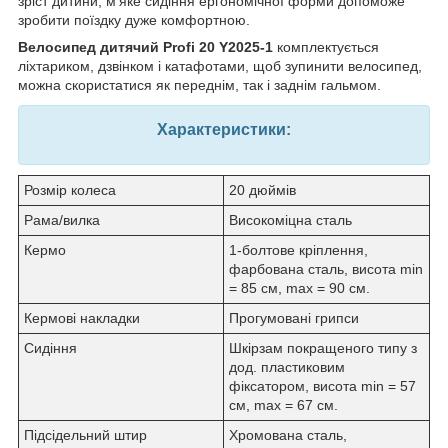
зріст дитини, м'яке сидіння ергономічної форми допоможе
зробити поїздку дуже комфортною.
Велосипед дитячий Profi 20 Y2025-1
комплектується
ліхтариком, дзвінком і катафотами, щоб зупинити велосипед,
можна скористатися як переднім, так і заднім гальмом.
Характеристики:
Розмір колеса
20 дюймів
Рама/вилка
Високоміцна сталь
Кермо
1-болтове кріплення,
фарбована сталь, висота min
= 85 см, max = 90 см.
Кермові накладки
Прогумовані грипси
Сидіння
Шкірзам покращеного типу з
дод. пластиковим
фіксатором, висота min = 57
см, max = 67 см.
Підсідельний штир
Хромована сталь,