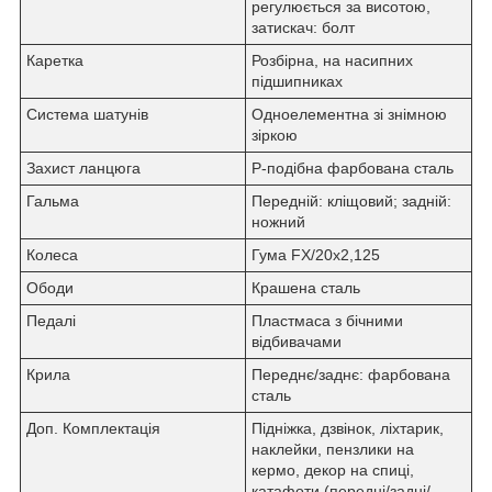
регулюється за висотою,
затискач: болт
Каретка
Розбірна, на насипних
підшипниках
Система шатунів
Одноелементна зі знімною
зіркою
Захист ланцюга
Р-подібна фарбована сталь
Гальма
Передній: кліщовий; задній:
ножний
Колеса
Гума FX/20х2,125
Ободи
Крашена сталь
Педалі
Пластмаса з бічними
відбивачами
Крила
Переднє/заднє: фарбована
сталь
Доп. Комплектація
Підніжка, дзвінок, ліхтарик,
наклейки, пензлики на
кермо, декор на спиці,
катафоти (передні/задні/