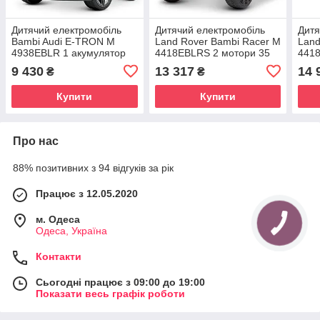
Дитячий електромобіль
Дитячий електромобіль
Дитя
Bambi Audi E-TRON M
Land Rover Bambi Racer M
Land
4938EBLR 1 акумулятор
4418EBLRS 2 мотори 35
4418
12V7AH, 2 мотори 30W,
W, 1 акумулятор 12V9Ah
мото
9 430
13 317
14 
₴
₴
сидіння шкіра, 2 кольори
12V
Купити
Купити
Про нас
88% позитивних з 94 відгуків за рік
Працює з 12.05.2020
м. Одеса
Одеса, Україна
Контакти
Сьогодні працює з 09:00 до 19:00
Показати весь графік роботи