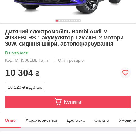
Дитячий електромобіль Bambi Audi M
4938EBLRS 1 акумулятор 12V7AH, 2 мотори
30W, сидіння шкіри, автопофарбування
В наявності
Код: M 4938EBLRS m+
Опт і роздріб
10 304
₴
10 120 ₴
від 3 шт.
Купити
Опис
Характеристики
Доставка
Оплата
Умови п