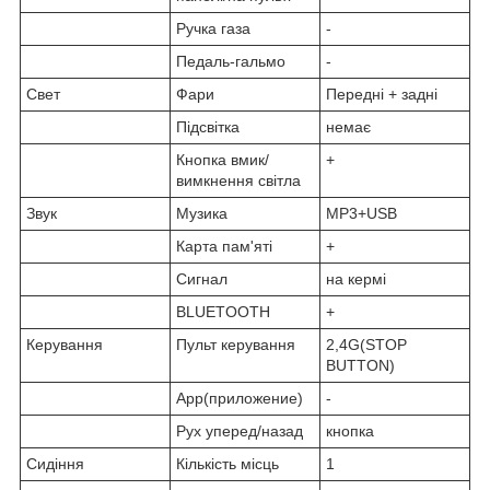
Ручка газа
-
Педаль-гальмо
-
Свет
Фари
Передні + задні
Підсвітка
немає
Кнопка вмик/
+
вимкнення світла
Звук
Музика
MP3+USB
Карта пам'яті
+
Сигнал
на кермі
BLUETOOTH
+
Керування
Пульт керування
2,4G(STOP
BUTTON)
App(приложение)
-
Рух уперед/назад
кнопка
Сидіння
Кількість місць
1