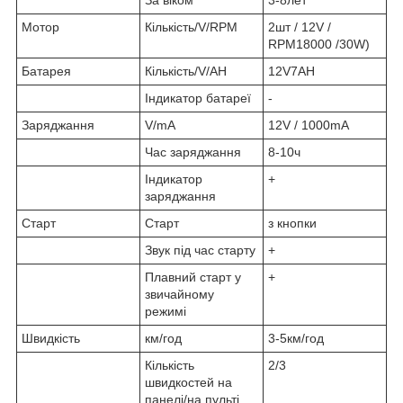
За віком
3-8лет
Мотор
Кількість/V/RPM
2шт / 12V /
RPM18000 /30W)
Батарея
Кількість/V/AH
12V7AH
Індикатор батареї
-
Заряджання
V/mA
12V / 1000mA
Час заряджання
8-10ч
Індикатор
+
заряджання
Старт
Старт
з кнопки
Звук під час старту
+
Плавний старт у
+
звичайному
режимі
Швидкість
км/год
3-5км/год
Кількість
2/3
швидкостей на
панелі/на пульті