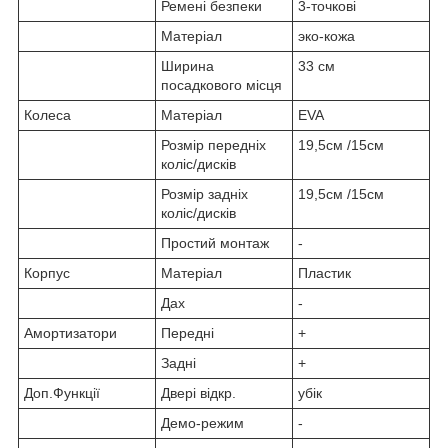
Ремені безпеки
3-точкові
Матеріал
эко-кожа
Ширина
33 см
посадкового місця
Колеса
Матеріал
EVA
Розмір передніх
19,5см /15см
коліс/дисків
Розмір задніх
19,5см /15см
коліс/дисків
Простий монтаж
-
Корпус
Матеріал
Пластик
Дах
-
Амортизатори
Передні
+
Задні
+
Доп.Функції
Двері відкр.
убік
Демо-режим
-