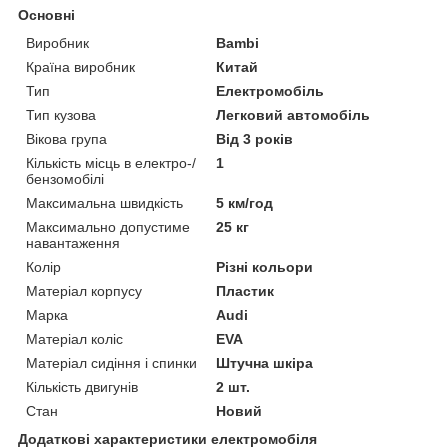
Основні
Виробник
Bambi
Країна виробник
Китай
Тип
Електромобіль
Тип кузова
Легковий автомобіль
Вікова група
Від 3 років
Кількість місць в електро-/
1
бензомобілі
Максимальна швидкість
5 км/год
Максимально допустиме
25 кг
навантаження
Колір
Різні кольори
Матеріал корпусу
Пластик
Марка
Audi
Матеріал коліс
EVA
Матеріал сидіння і спинки
Штучна шкіра
Кількість двигунів
2 шт.
Стан
Новий
Додаткові характеристики електромобіля