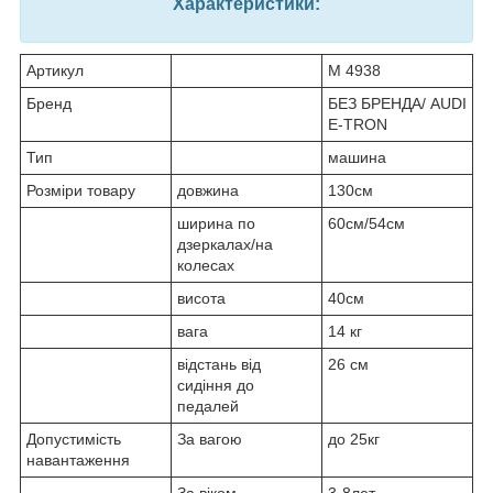
Характеристики:
Артикул
M 4938
Бренд
БЕЗ БРЕНДА/ AUDI
E-TRON
Тип
машина
Розміри товару
довжина
130см
ширина по
60см/54см
дзеркалах/на
колесах
висота
40см
вага
14 кг
відстань від
26 см
сидіння до
педалей
Допустимість
За вагою
до 25кг
навантаження