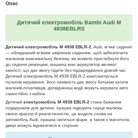
Опис
Дитячий електромобіль
Bambi Audi M
4938EBLRS
Дитячий електромобіль M 4938 EBLR-2
, Audi, м'яке сидіння
— обладнаний м'яким шкіряним сидінням, щоб забезпечити
малюкові максимальну безпеку, ви можете пристебнути його
до сидіння ремінцем, машина має акумулятор великої
ємності, що дає змогу їздити без підзаряджання довгий час.
Дитячий електромобіль M 4938 EBLR-2 комплектується
пультом керування, його наявність дає змогу батькам катати
малюків-початківців, досвідченіші водії можуть керувати авто
самостійно з кабіни.
Дитячий
електромобіль M 4938 EBLR-2
стане бажаним
подарунком для дитини, іграшка підкорить серце малюка
своєю красою й реалістичністю, ця модель схожа на
автомобіль Audi, іграшка світиться фари, а також є магнітола,
двері можуть відчинятися в сторони.