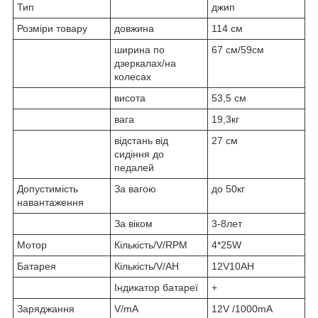
Тип
джип
Розміри товару
довжина
114 см
ширина по
67 см/59см
дзеркалах/на
колесах
висота
53,5 см
вага
19,3кг
відстань від
27 см
сидіння до
педалей
Допустимість
За вагою
до 50кг
навантаження
За віком
3-8лет
Мотор
Кількість/V/RPM
4*25W
Батарея
Кількість/V/AH
12V10AH
Індикатор батареї
+
Заряджання
V/mA
12V /1000mA