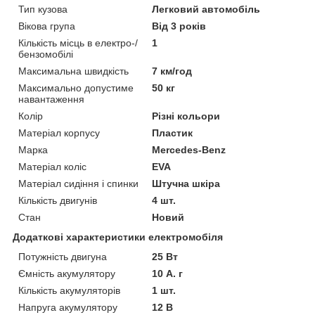
Тип кузова
Легковий автомобіль
Вікова група
Від 3 років
Кількість місць в електро-/
1
бензомобілі
Максимальна швидкість
7 км/год
Максимально допустиме
50 кг
навантаження
Колір
Різні кольори
Матеріал корпусу
Пластик
Марка
Mercedes-Benz
Матеріал коліс
EVA
Матеріал сидіння і спинки
Штучна шкіра
Кількість двигунів
4 шт.
Стан
Новий
Додаткові характеристики електромобіля
Потужність двигуна
25 Вт
Ємність акумулятору
10 А. г
Кількість акумуляторів
1 шт.
Напруга акумулятору
12 В