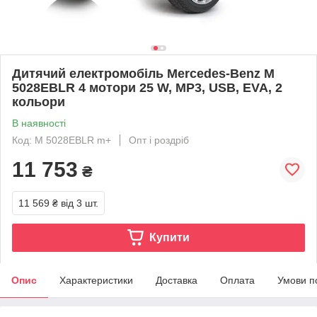
Дитячий електромобіль Mercedes-Benz M
5028EBLR 4 мотори 25 W, MP3, USB, EVA, 2
кольори
В наявності
Код: M 5028EBLR m+
Опт і роздріб
11 753
₴
11 569 ₴
від 3 шт.
Купити
Опис
Характеристики
Доставка
Оплата
Умови п