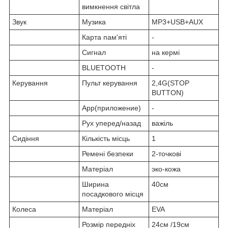
вимкнення світла
Звук
Музика
MP3+USB+AUX
Карта пам'яті
-
Сигнал
на кермі
BLUETOOTH
-
Керування
Пульт керування
2,4G(STOP
BUTTON)
App(приложение)
-
Рух уперед/назад
важіль
Сидіння
Кількість місць
1
Ремені безпеки
2-точкові
Матеріал
эко-кожа
Ширина
40см
посадкового місця
Колеса
Матеріал
EVA
Розмір передніх
24см /19см