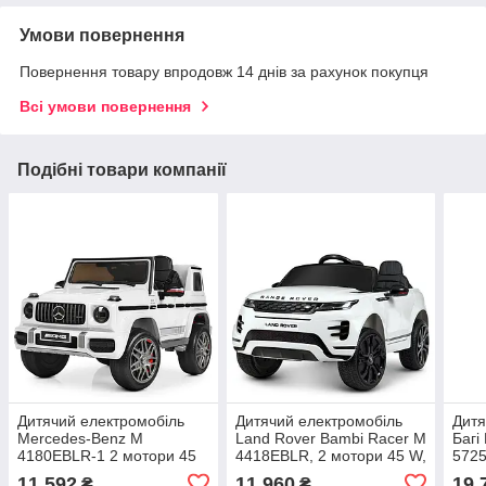
Умови повернення
Повернення товару впродовж 14 днів за рахунок покупця
Всі умови повернення
Подібні товари компанії
Дитячий електромобіль
Дитячий електромобіль
Дитя
Mercedes-Benz M
Land Rover Bambi Racer M
Багі
4180EBLR-1 2 мотори 45
4418EBLR, 2 мотори 45 W,
5725
W, 1 акумулятор 12V9AH,
1 акумулятор 12V9Ah, 2
мото
11 592
11 960
19 
₴
₴