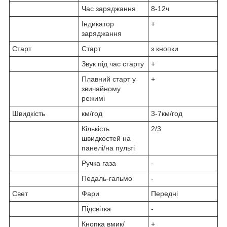
Час заряджання
8-12ч
Індикатор
+
заряджання
Старт
Старт
з кнопки
Звук під час старту
+
Плавний старт у
+
звичайному
режимі
Швидкість
км/год
3-7км/год
Кількість
2/3
швидкостей на
панелі/на пульті
Ручка газа
-
Педаль-гальмо
-
Свет
Фари
Передні
Підсвітка
-
Кнопка вмик/
+