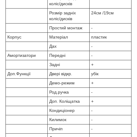
коліс/дисків
Розмір задніх
24см /19см
коліс/дисків
Простий монтаж
-
Корпус
Матеріал
пластик
Дах
-
Амортизатори
Передні
-
Задні
+
Доп.Функції
Двері відкр.
убік
Демо-режим
+
Род.ручка
-
Доп. Коліщатка
+
Кондиціонер
-
Килимок
-
Причіп
-