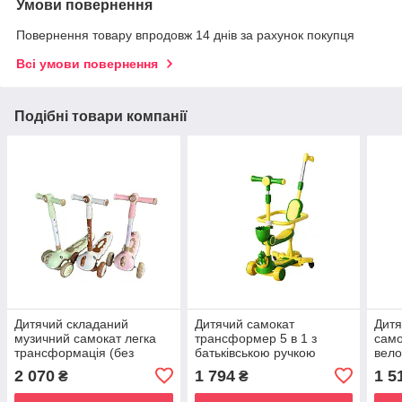
Умови повернення
Повернення товару впродовж 14 днів за рахунок покупця
Всі умови повернення
Подібні товари компанії
Дитячий складаний
Дитячий самокат
Дитя
музичний самокат легка
трансформер 5 в 1 з
само
трансформація (без
батьківською ручкою
вел
викрутки)
біговел кошик до 50 кг
3–7 
2 070
1 794
1 5
₴
₴
коле
регу