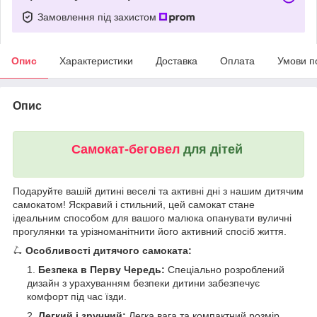
Замовлення під захистом
Опис
Характеристики
Доставка
Оплата
Умови п
Опис
Самокат-беговел
для дітей
Подаруйте вашій дитині веселі та активні дні з нашим дитячим
самокатом! Яскравий і стильний, цей самокат стане
ідеальним способом для вашого малюка опанувати вуличні
прогулянки та урізноманітнити його активний спосіб життя.
🛴
Особливості дитячого самоката:
Безпека в Перву Чередь:
Спеціально розроблений
дизайн з урахуванням безпеки дитини забезпечує
комфорт під час їзди.
Легкий і зручний:
Легка вага та компактний розмір