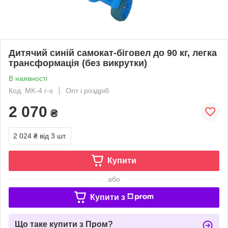
Дитячий синій самокат-біговел до 90 кг, легка
трансформація (без викрутки)
В наявності
Код: MK-4 r-s
Опт і роздріб
2 070
₴
2 024 ₴
від 3 шт.
Купити
або
Купити з
Що таке купити з Пром?