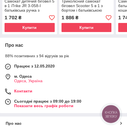
Самокат дитячий біговел 5
Триколісний самокат
Само
в 1 iTrike JR 3-058-I
біговел Scooter 5 в 1 з
бать
батьківська ручка з
бортом і батьківською
коши
кошиком
ручкою 18-9 від 1 року
кол
1 702
1 886
1 7
₴
₴
Купити
Купити
Про нас
88% позитивних з 94 відгуків за рік
Працює з 12.05.2020
м. Одеса
Одеса, Україна
Контакти
Сьогодні працює з 09:00 до 19:00
Показати весь графік роботи
КНОПКА
ЗВ'ЯЗКУ
Про нас