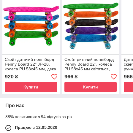
Скейт дитячий пенніборд
Скейт дитячий пенніборд
Дитя
Penny Board 22" JP-28,
Penny Board 22", колеса
скей
колеса PU 58х45 мм, дека
PU 58х45 мм світяться,
ручк
55х14,5 см, 4 кольори
дека 55х14,5 см, 8 видів
пере
920
966
966
₴
₴
світ
Купити
Купити
Про нас
88% позитивних з 94 відгуків за рік
Працює з 12.05.2020