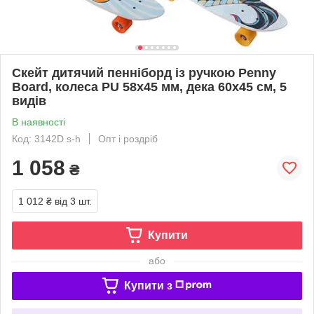
Скейт дитячий пенніборд із ручкою Penny
Board, колеса PU 58х45 мм, дека 60х45 см, 5
видів
В наявності
Код: 3142D s-h
Опт і роздріб
1 058
₴
1 012 ₴
від 3 шт.
Купити
або
Купити з