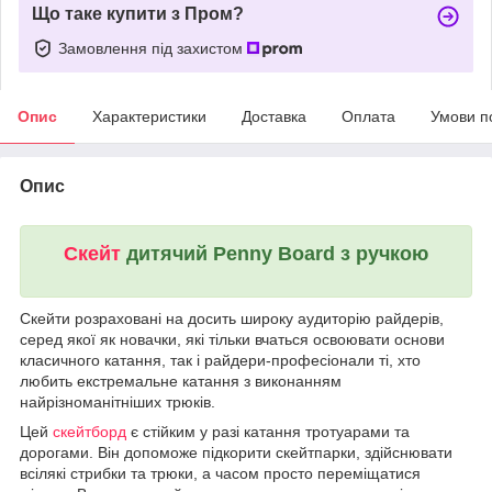
Що таке купити з Пром?
Замовлення під захистом
Опис
Характеристики
Доставка
Оплата
Умови п
Опис
Скейт
дитячий Penny Board з ручкою
Скейти розраховані на досить широку аудиторію райдерів,
серед якої як новачки, які тільки вчаться освоювати основи
класичного катання, так і райдери-професіонали ті, хто
любить екстремальне катання з виконанням
найрізноманітніших трюків.
Цей
скейтборд
є стійким у разі катання тротуарами та
дорогами. Він допоможе підкорити скейтпарки, здійснювати
всілякі стрибки та трюки, а часом просто переміщатися