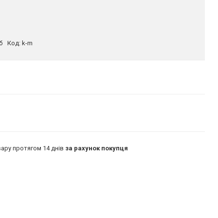
б
Код:
k-m
ару протягом 14 днів
за рахунок покупця