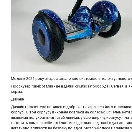
Модель 2021 року зі вдосконаленою системою інтелектуального са
Гіроскутер Ninebot Mini - це вдалий симбіоз гіроборда і Сегвея, 
керма.
Дизайн
Дизайн гіроскутера повинен відображати характер його власника. І
корпусі. В тон корпусу виконані ковпаки на колесах. Всі елементи 
низькими полукрильямі і стабільними, у всю ширину корпусу, платф
говорить сама за себе - всі частини ідеально підігнані один до о
негативно вплинути на безпеку поїздки. Мотор-колеса Величезні за 