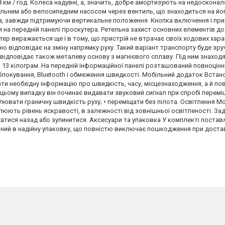
 км / год. Колеса надувні, а, значить, добре амортизують на недосконал
льним або велосипедним насосом через вентиль, що знаходиться на йог
а, завжди підтримуючи вертикальне положення. Кнопка включення і при
 передній панелі гіроскутера. Ретельна захист основних елементів до
ер виражається ще і в тому, що пристрій не втрачає своїх ходових хара
о відповідає на зміну напрямку руху. Такий варіант транспорту буде зру
ра відповідає також металеву основу з магнієвого сплаву. Під ним знаход
о 13 кілограм. На передній інформаційної панелі розташований повноцін
и блокування, Bluetooth і обмеження швидкості. Мобільний додаток Вст
ти необхідну інформацію про швидкість, часу, місцезнаходження, а й по
в цьому випадку він починає видавати звуковий сигнал при спробі переміще
лювати граничну швидкість руху; • переміщати без пілота. Освітлення М
улюють рівень яскравості, в залежності від зовнішньої освітленості. За
хатися назад або зупинитися. Аксесуари та упаковка У комплекті постав
аний в надійну упаковку, що повністю виключає пошкодження при доставц