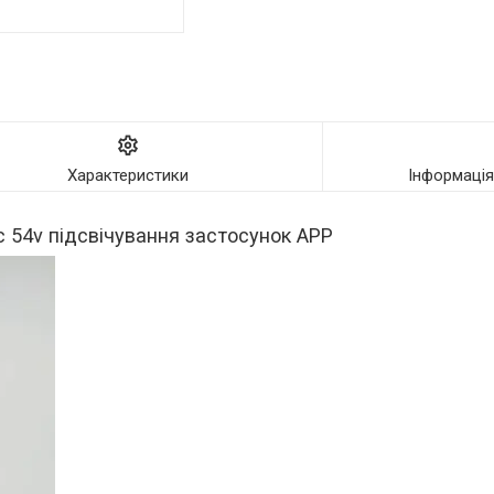
Характеристики
Інформаці
с 54v підсвічування застосунок APP