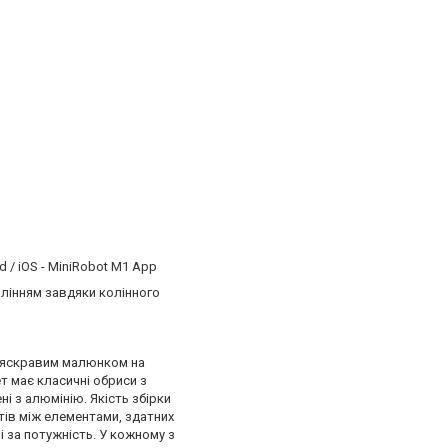
/ iOS - MiniRobot M1 App
авлінням завдяки колінного
 з яскравим малюнком на
ет має класичні обриси з
і з алюмінію. Якість збірки
фтів між елементами, здатних
і за потужність. У кожному з