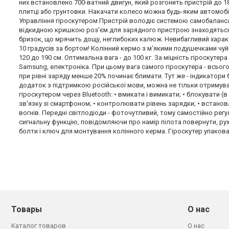
них встановлено 700-ватний двигун, який розгонить пристрій до 18
плитці або грунтовки. Накачати колесо можна будь-яким автомобі
Управління гіроскутером Пристрій володіє системою самобаланс
відкидною кришкою роз'єм для зарядного пристрою знаходяться на
бризок, що мрячить дощу, неглибоких калюж. Невибагливий характ
10 градусів за бортом! Колінний кермо з м'якими подушечками чуйн
120 до 190 см. Оптимальна вага - до 100 кг. За міцність гіроскуте
Samsung, електроніка. При цьому вага самого гіроскутера - всьог
при рівні заряду менше 20% починає блимати. Тут же - індикатор
додаток з підтримкою російської мови, можна не тільки отримува
гіроскутером через Bluetooth: • вмикати і вимикати; • блокувати (
зв'язку зі смартфоном; • контролювати рівень зарядки; • встанов
вогнів. Передні світлодіоди - фоточутливий, тому самостійно рег
сигнальну функцію, повідомляючи про намір пілота повернути, ру
болти і ключ для монтування колінного керма. Гіроскутер упаков
Товары
О нас
Каталог товаров
О нас