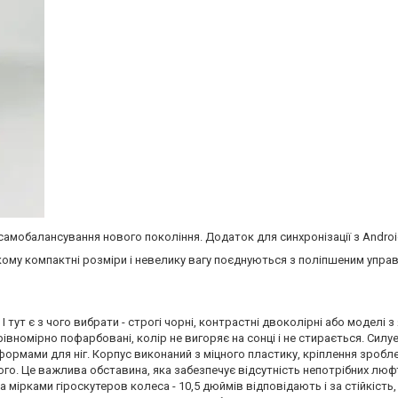
мобалансування нового покоління. Додаток для синхронізації з Android 
в якому компактні розміри і невелику вагу поєднуються з поліпшеним упр
 тут є з чого вибрати - строгі чорні, контрастні двоколірні або моделі
рівномірно пофарбовані, колір не вигоряє на сонці і не стирається. Силу
ормами для ніг. Корпус виконаний з міцного пластику, кріплення зроблен
дного. Це важлива обставина, яка забезпечує відсутність непотрібних лю
мірками гіроскутеров колеса - 10,5 дюймів відповідають і за стійкість, 