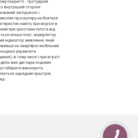
ому покритті - тротуарній
о внутрішній стороні.
хований заглушкою і
зволяє гіроскутеру не боятися
ктеристик навіть при морозі в
чний при зростанні пілота від
яться кілька плат, акумулятор
ний індикатор живлення, який
ановивши на смартфон мобільний
вноцінно управляти
ння), в тому числі і при втраті
одель має дві пари ходових
дні габарити виконують
ляється зарядний пристрій,
і. .