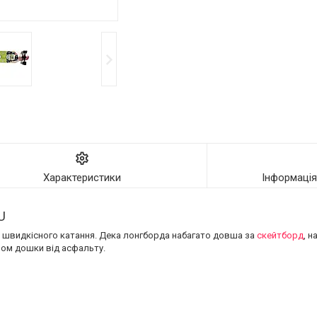
Характеристики
Інформаці
U
я швидкісного катання. Дека лонгборда набагато довша за
скейтборд
, н
вом дошки від асфальту.