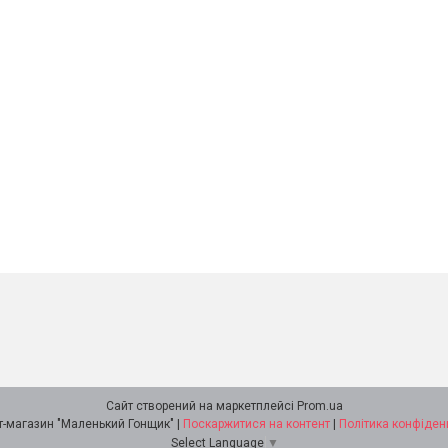
Сайт створений на маркетплейсі
Prom.ua
Інтернет-магазин "Маленький Гонщик" |
Поскаржитися на контент
|
Політика конфіден
Select Language
▼