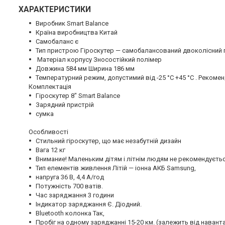
ХАРАКТЕРИСТИКИ
Виробник Smart Balance
Країна виробництва Китай
Самобаланс є
Тип пристрою Гіроскутер — самобалансований двоколісний 
Матеріал корпусу Зносостійкий полімер
Довжина 584 мм Ширина 186 мм
Температурний режим, допустимий від -25 °C +45 °C . Рекомен
Комплектація
Гіроскутер 8" Smart Balance
Зарядний пристрій
сумка
Особливості
Стильний гіроскутер, що має незабутній дизайн
Вага 12 кг
Внимание! Маленьким дітям і літнім людям не рекомендуєть
Тип елементів живлення Літій — іонна АКБ Samsung,
напруга 36 В, 4,4 А/год
Потужність 700 ватів.
Час заряджання 3 години
Індикатор заряджання Є. Діодний.
Bluetooth колонка Так,
Пробіг на одному заряджанні 15-20 км. (залежить від навант