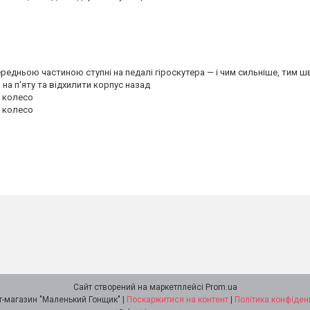
ередньою частиною ступні на педалі гіроскутера — і чим сильніше, тим 
 на п'яту та відхилити корпус назад
е колесо
е колесо
Сайт створений на маркетплейсі
Prom.ua
Інтернет-магазин "Маленький Гонщик" |
Поскаржитися на контент
|
Політика конфіден