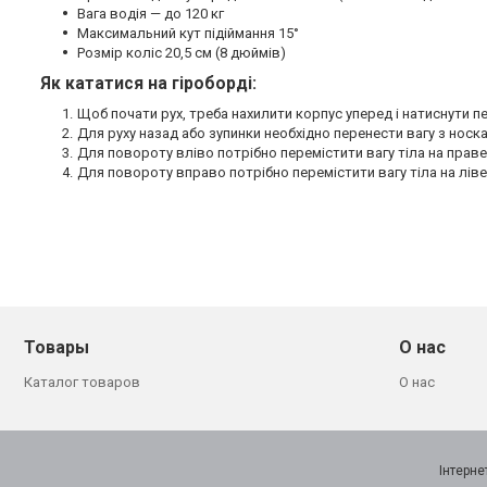
Вага водія — до 120 кг
Максимальний кут підіймання 15°
Розмір коліс 20,5 см (8 дюймів)
Як кататися на гіроборді:
Щоб почати рух, треба нахилити корпус уперед і натиснути п
Для руху назад або зупинки необхідно перенести вагу з носка
Для повороту вліво потрібно перемістити вагу тіла на прав
Для повороту вправо потрібно перемістити вагу тіла на лів
Товары
О нас
Каталог товаров
О нас