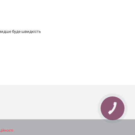
швидше буде швидкість
КНОПКА
ЗВ'ЯЗКУ
ційності