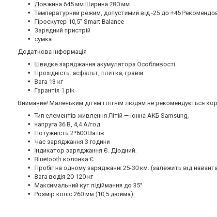
Довжина 645 мм Ширина 280 мм
Температурний режим, допустимий від -25 до +45 Рекомендова
Гіроскутер 10,5" Smart Balance
Зарядний пристрій
сумка
Додаткова інформація
Швидке заряджання акумулятора Особливості
Прохідність: асфальт, плитка, гравій
Вага 13 кг
Гарантія 1 рік
Внимание! Маленьким дітям і літнім людям не рекомендується ко
Тип елементів живлення Літій — іонна АКБ Samsung,
напруга 36 В, 4,4 А/год
Потужність 2*600 Ватів.
Час заряджання 3 години
Індикатор заряджання Є. Діодний.
Bluetooth колонка Є
Пробіг на одному заряджанні 25-30 км. (залежить від навант
Вага водія 20-120 кг
Максимальний кут підіймання до 35°
Розмір коліс 260 мм (10,5 дюйма)