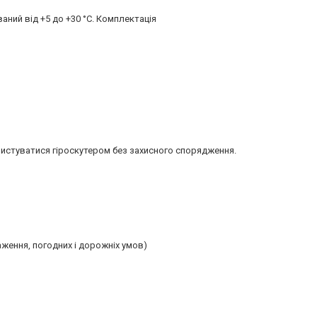
ний від +5 до +30 °C. Комплектація
ристуватися гіроскутером без захисного спорядження.
аження, погодних і дорожніх умов)