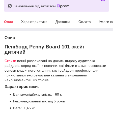
Замовлення під захистом
Опис
Характеристики
Доставка
Оплата
Умови п
Опис
Пеніборд Penny Board 101 скейт
дитячий
Скейти
пенні розраховані на досить широку аудиторію
райдерів, серед якої як новачки, які тільки вчаться освоювати
основи класичного катання, так і райдери-професіонали
прихильники екстремальне катання з виконанням
найрізноманітніших трюків.
Характеристики:
Вантажопідіймальність: 60 кг
Рекомендований вік: від 5 років
Вага: 1,45 кг