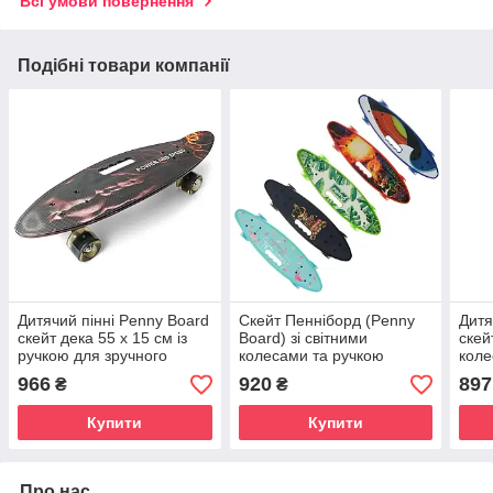
Всі умови повернення
Подібні товари компанії
Дитячий пінні Penny Board
Скейт Пенніборд (Penny
Дитя
скейт дека 55 х 15 см із
Board) зі світними
скей
ручкою для зручного
колесами та ручкою
коле
перенесення, колеса зі
966
920
897
₴
₴
світлом
Купити
Купити
Про нас