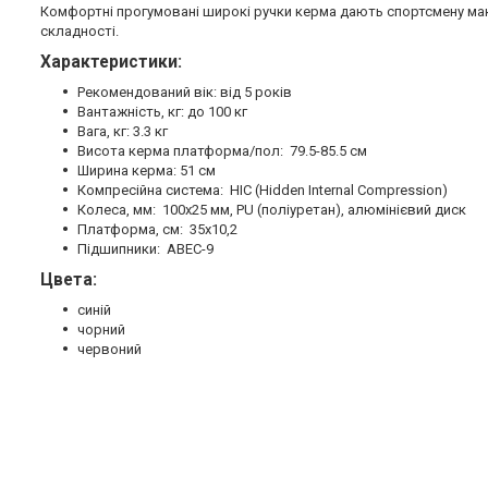
Комфортні прогумовані широкі ручки керма дають спортсмену мак
складності.
Характеристики:
Рекомендований вік: від 5 років
Вантажність, кг: до 100 кг
Вага, кг: 3.3 кг
Висота керма платформа/пол: 79.5-85.5 см
Ширина керма: 51 см
Компресійна система: HIC (Hidden Internal Compression)
Колеса, мм: 100х25 мм, PU (поліуретан), алюмінієвий диск
Платформа, см: 35х10,2
Підшипники: ABEC-9
Цвета:
синій
чорний
червоний