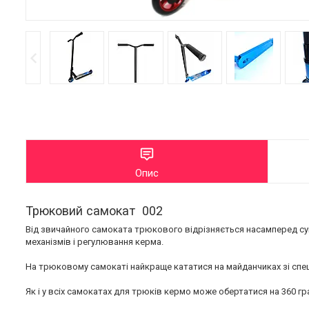
Опис
Трюковий самокат 002
Від звичайного самоката трюкового відрізняється насамперед 
механізмів і регулювання керма.
На трюковому самокаті найкраще кататися на майданчиках зі спеці
Як і у всіх самокатах для трюків кермо може обертатися на 360 гр