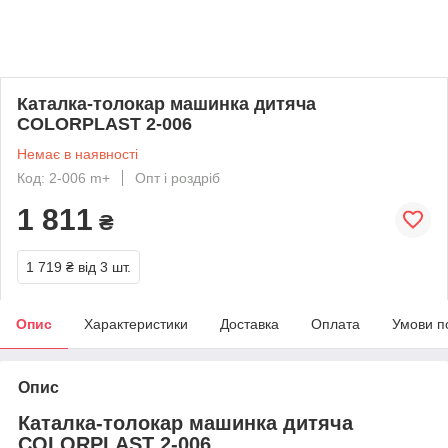
Каталка-толокар машинка дитяча
COLORPLAST 2-006
Немає в наявності
Код: 2-006 m+
Опт і роздріб
1 811
₴
1 719 ₴
від 3 шт.
Опис
Характеристики
Доставка
Оплата
Умови п
Опис
Каталка-толокар машинка дитяча
COLORPLAST 2-006