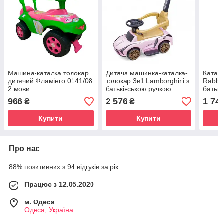
Машина-каталка толокар
Дитяча машинка-каталка-
Ката
дитячий Фламінго 0141/08
толокар 3в1 Lamborghini з
Rabb
2 мови
батьківською ручкою
бать
музикою захисним
бамп
966
2 576
1 7
₴
₴
бортиком і підніжками
для 
1 ро
Купити
Купити
Про нас
88% позитивних з 94 відгуків за рік
Працює з 12.05.2020
м. Одеса
Одеса, Україна