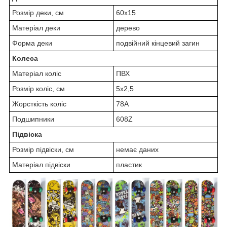
Розмір деки, см
60х15
Матеріал деки
дерево
Форма деки
подвійний кінцевий загин
Колеса
Матеріал коліс
ПВХ
Розмір коліс, см
5х2,5
Жорсткість коліс
78А
Подшипники
608Z
Підвіска
Розмір підвіски, cм
немає даних
Матеріал підвіски
пластик