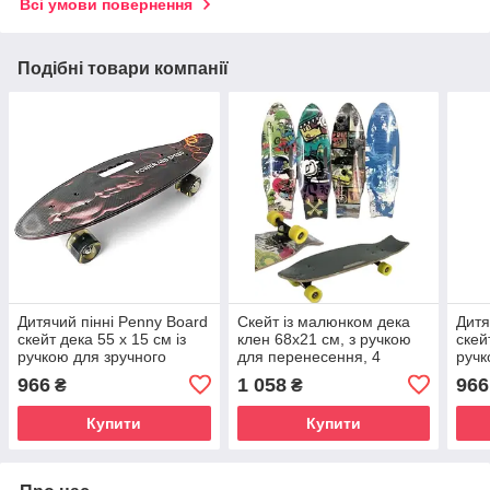
Всі умови повернення
Подібні товари компанії
Дитячий пінні Penny Board
Скейт із малюнком дека
Дитя
скейт дека 55 х 15 см із
клен 68х21 см, з ручкою
скей
ручкою для зручного
для перенесення, 4
ручк
перенесення, колеса зі
кольори
пере
966
1 058
966
₴
₴
світлом
світ
Купити
Купити