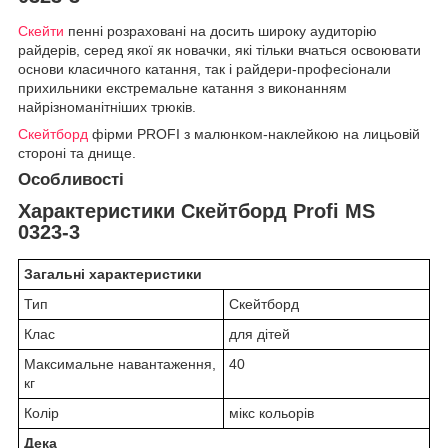
Скейти
пенні розраховані на досить широку аудиторію
райдерів, серед якої як новачки, які тільки вчаться освоювати
основи класичного катання, так і райдери-професіонали
прихильники екстремальне катання з виконанням
найрізноманітніших трюків.
Скейтборд
фірми PROFI з малюнком-наклейкою на лицьовій
стороні та днище.
Особливості
Характеристики Скейтборд Profi MS
0323-3
Загальні характеристики
Тип
Скейтборд
Клас
для дітей
Максимальне навантаження,
40
кг
Колір
мікс кольорів
Дека