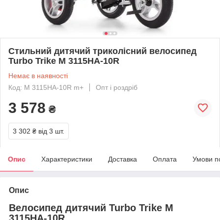
Стильний дитячий триколісний велосипед
Turbo Trike M 3115HA-10R
Немає в наявності
Код: M 3115HA-10R m+
Опт і роздріб
3 578
₴
3 302 ₴
від 3 шт.
Опис
Характеристики
Доставка
Оплата
Умови п
Опис
Велосипед дитячий Turbo Trike M
3115HA-10R