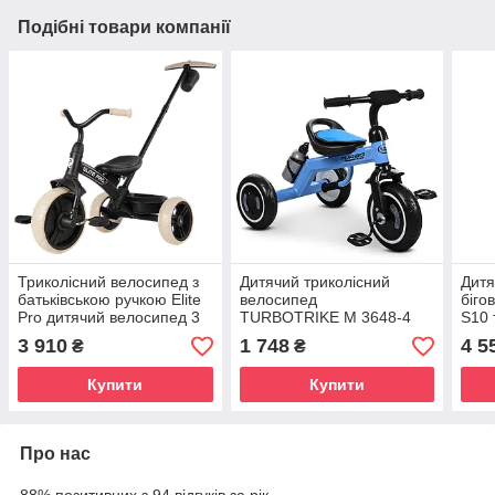
Подібні товари компанії
Триколісний велосипед з
Дитячий триколісний
Дитя
батьківською ручкою Elite
велосипед
біго
Pro дитячий велосипед 3
TURBOTRIKE M 3648-4
S10 
колеса EVA для дітей від 2
зручне сидіння зі спинкою,
для 
3 910
1 748
4 5
₴
₴
років
пляшечка для води
1 ро
міцн
Купити
Купити
Про нас