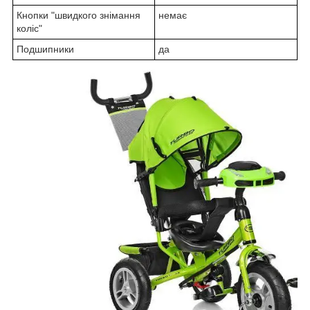
Кнопки "швидкого знімання
немає
коліс"
Подшипники
да