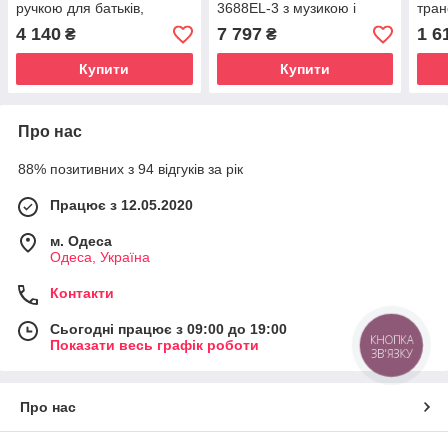
ручкою для батьків,
3688EL-3 з музикою і
тра
бортиками та козирком
світлом
велоб
4 140
7 797
1 6
₴
₴
муз
сиді
Купити
Купити
яскр
Про нас
88% позитивних з 94 відгуків за рік
Працює з 12.05.2020
м. Одеса
Одеса, Україна
Контакти
Сьогодні працює з 09:00 до 19:00
КНОПКА
Показати весь графік роботи
ЗВ'ЯЗКУ
Про нас