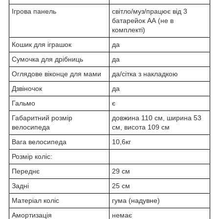
Ігрова панель
світло/муз/працює від 3
батарейок АА (не в
комплекті)
Кошик для іграшок
да
Сумочка для дрібниць
да
Оглядове віконце для мами
да/сітка з накладкою
Дзвіночок
да
Гальмо
є
Габаритний розмір
довжина 110 см, ширина 53
велосипеда
см, висота 109 см
Вага велосипеда
10,6кг
Розмір коліс:
Переднє
29 см
Задні
25 см
Матеріал коліс
гума (надувне)
Амортизація
немає