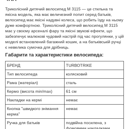
Триколісний дитячий велосипед M 3115 — це стильна та
якісна модель, яка має величезний попит серед батьків,
велосипед має якісні надувні колеса, що робить їзду на ньому
дуже комфортною. Триколісний дитячий велосипед M 3115
має у своєму арсеналі фару та якісні звукові ефекти, що
забезпечує малюкові чудовий настрій під час прогулянки, у цій
моделі встановлений багажний кошик, а на батьківській ручці
є невелика сумочка для дрібниць.
Габарити та характеристики велосипеда:
БРЕНД
TURBOTRIKE
Тип велосипеда
колясковий
Рама (матеріал)
сталь
Кермо (висота min/max)
61 см
Накладки на кермі
немає
Кнопка "швидкого знімання
немає
керма"
Ручка для батьків
подвійна посилена, з
фомовими накладками