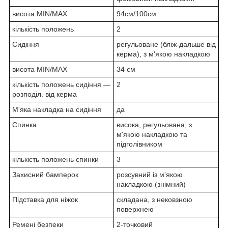
висота MIN/MAX
94см/100см
кількість положень
2
Сидіння
регульоване (бліж-дальше від
керма), з м'якою накладкою
висота MIN/MAX
34 см
кількість положень сидіння —
2
розподіл. від керма
М'яка накладка на сидіння
да
Спинка
висока, регульована, з
м'якою накладкою та
підголівником
кількість положень спинки
3
Захисний бамперок
розсувний із м'якою
накладкою (знімний)
Підставка для ніжок
складана, з нековзною
поверхнею
Ремені безпеки
2-точковий