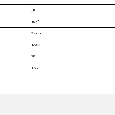
Да
10.5"
2 часа
120 кг
30
1 рік