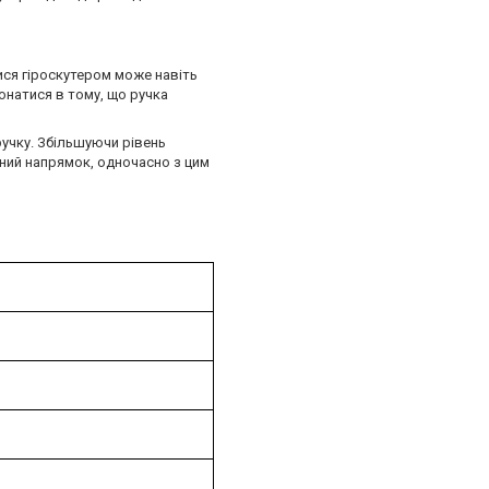
тися гіроскутером може навіть
онатися в тому, що ручка
ручку. Збільшуючи рівень
вний напрямок, одночасно з цим