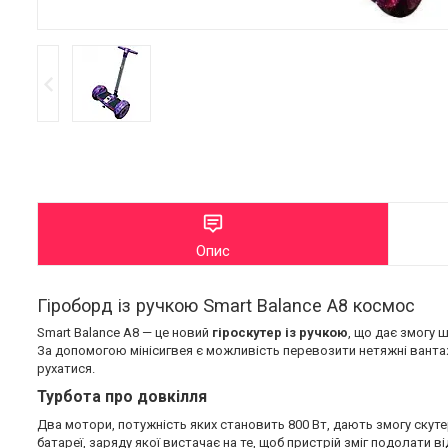
Опис
Гіроборд із ручкою Smart Balance A8 космос
Smart Balance A8 — це новий
гіроскутер із ручкою
, що дає змогу 
За допомогою мінісигвея є можливість перевозити нетяжні вантаж
рухатися.
Турбота про довкілля
Два мотори, потужність яких становить 800 Вт, дають змогу скуте
батареї, заряду якої вистачає на те, щоб пристрій зміг подолати 