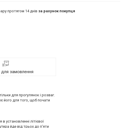
ару протягом 14 днів
за рахунок покупця
я для замовлення
ільки для прогулянок і розваг.
є його для того, щоб почати
 в установленні літієвої
тера йде від трьох до п'яти