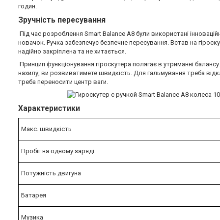
годин.
Зручність пересування
Під час розроблення Smart Balance A8 були використані інновацій
новачок. Ручка забезпечує безпечне пересування. Встав на гіроск
надійно закріплена та не хитається.
Принцип функціонування гіроскутера полягає в утриманні балансу.
нахилу, ви розвиватимете швидкість. Для гальмування треба відк
треба переносити центр ваги.
Характеристики
Макс. швидкість
Пробіг на одному заряді
Потужність двигуна
Батарея
Музика