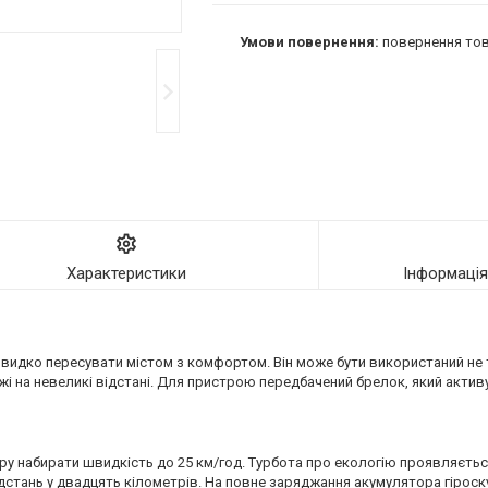
повернення тов
Характеристики
Інформаці
швидко пересувати містом з комфортом. Він може бути використаний не т
і на невеликі відстані. Для пристрою передбачений брелок, який активу
ру набирати швидкість до 25 км/год. Турбота про екологію проявляється
відстань у двадцять кілометрів. На повне заряджання акумулятора гіроску